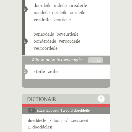
doordeile
indeile
misdeile
3
naodeile
oetdeile
oordeile
verdeile
veurdeile
benaodeile
beveurdeile
oonderdeile
veroordeile
4
veuroordeile
-ɛːilə
Rijmw. aofw. in toenlengde
steile
zeile
2
DICTIONAIR
1
rizzeltaot veur 't woord
doeddeile
doeddeile
/ˈdudɛjlə/
wèrkwoord
1. dooddelen