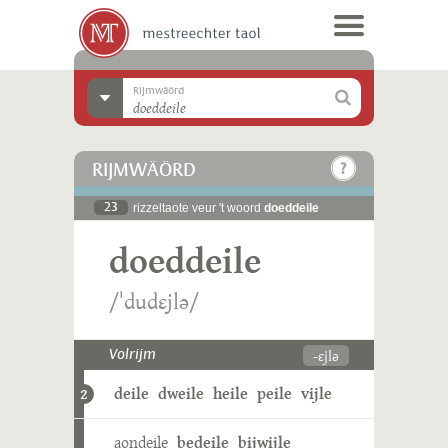
Rijmwäörd
RIJMWÄÖRD
23
rizzeltaote veur 't woord
doeddeile
doeddeile
/ˈdudɛjlə/
-ɛjlə
Volrijm
deile
dweile
heile
peile
vijle
2
aondeile
bedeile
bijwijle