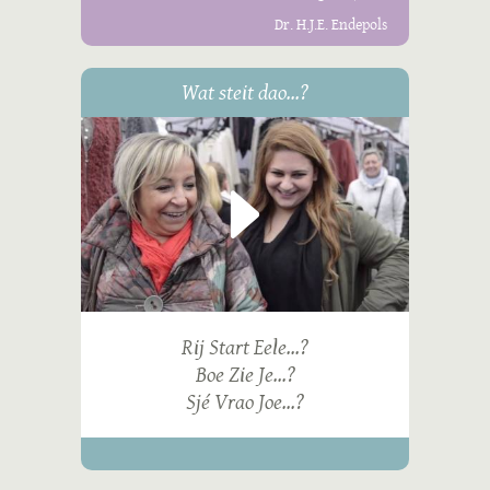
Dr. H.J.E. Endepols
Wat steit dao...?
Rij Start Eele...?
Boe Zie Je...?
Sjé Vrao Joe...?