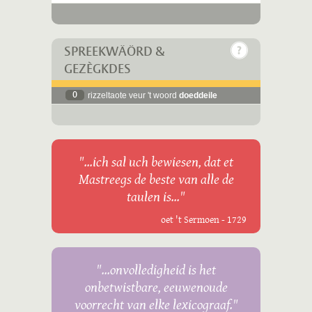
SPREEKWÄÖRD &
GEZÈGKDES
0
rizzeltaote veur 't woord
doeddeile
"...ich sal uch bewiesen, dat et
Mastreegs de beste van alle de
taulen is..."
oet 't Sermoen - 1729
"...onvolledigheid is het
onbetwistbare, eeuwenoude
voorrecht van elke lexicograaf."