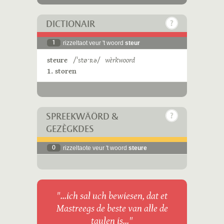
DICTIONAIR
1
rizzeltaot veur 't woord
steur
steure
/ˈstøˑʀə/
wèrkwoord
1. storen
SPREEKWÄÖRD &
GEZÈGKDES
0
rizzeltaote veur 't woord
steure
"...ich sal uch bewiesen, dat et
Mastreegs de beste van alle de
taulen is..."