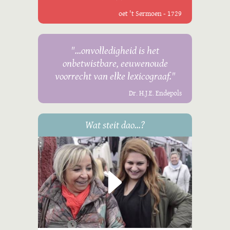
oet 't Sermoen - 1729
"...onvolledigheid is het
onbetwistbare, eeuwenoude
voorrecht van elke lexicograaf."
Dr. H.J.E. Endepols
Wat steit dao...?