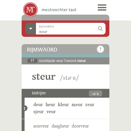
Rijmwäörd
RIJMWÄÖRD
37
rizzeltaote veur 't woord
steur
steur
/støˑʀ/
-øˑʀ
Volrijm
deur
heur
kleur
meur
reur
1
sjeur
veur
aonveur
daagheur
doorveur