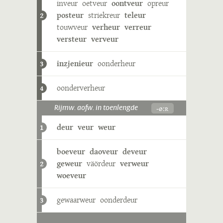
inveur
oetveur
oontveur
opreur
posteur
striekreur
teleur
2
touwveur
verheur
verreur
versteur
verveur
inzjenieur
oonderheur
3
oonderverheur
4
-øːʀ
Rijmw. aofw. in toenlengde
deur
veur
weur
1
boeveur
daoveur
deveur
geweur
väördeur
verweur
2
woeveur
gewaarweur
oonderdeur
3