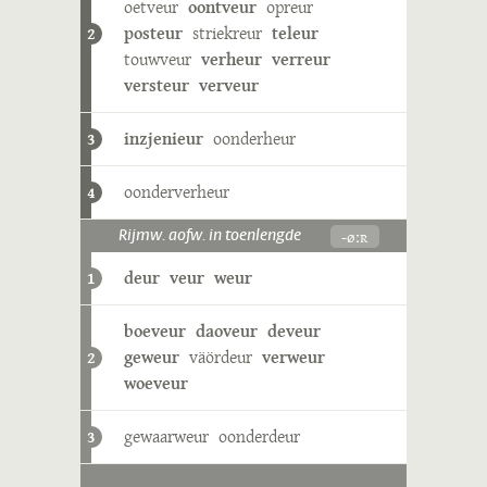
oetveur
oontveur
opreur
posteur
striekreur
teleur
2
touwveur
verheur
verreur
versteur
verveur
inzjenieur
oonderheur
3
oonderverheur
4
-øːʀ
Rijmw. aofw. in toenlengde
deur
veur
weur
1
boeveur
daoveur
deveur
geweur
väördeur
verweur
2
woeveur
gewaarweur
oonderdeur
3