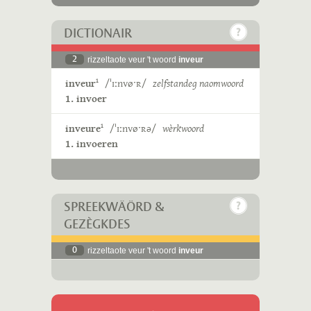
DICTIONAIR
2
rizzeltaote veur 't woord
inveur
inveur
/ˈɪːnvøˑʀ/
zelfstandeg naomwoord
1
1. invoer
inveure
/ˈɪːnvøˑʀə/
wèrkwoord
1
1. invoeren
SPREEKWÄÖRD &
GEZÈGKDES
0
rizzeltaote veur 't woord
inveur