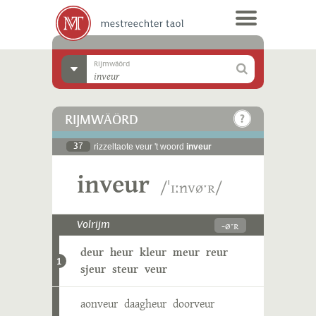
Rijmwäörd
RIJMWÄÖRD
37
rizzeltaote veur 't woord
inveur
inveur
/ˈɪːnvøˑʀ/
-øˑʀ
Volrijm
deur
heur
kleur
meur
reur
1
sjeur
steur
veur
aonveur
daagheur
doorveur