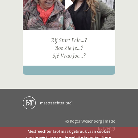
Rij Start Eele...?
Boe Zie Je...?
Sjé Vrao Joe...?
© Roger Weijenberg | made
ivengi
by
Mestreechter Taol maak gebruuk vaan cookies
um de wèrking vaan de website te optimalisere.