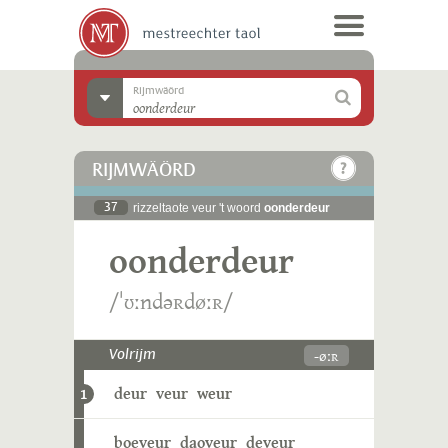
Rijmwäörd
RIJMWÄÖRD
37
rizzeltaote veur 't woord
oonderdeur
oonderdeur
/ˈʊːndəʀdøːʀ/
-øːʀ
Volrijm
deur
veur
weur
1
boeveur
daoveur
deveur