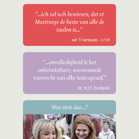
"...ich sal uch bewiesen, dat et
Mastreegs de beste van alle de
taulen is..."
oet 't Sermoen - 1729
"...onvolledigheid is het
onbetwistbare, eeuwenoude
voorrecht van elke lexicograaf."
Dr. H.J.E. Endepols
Wat steit dao...?