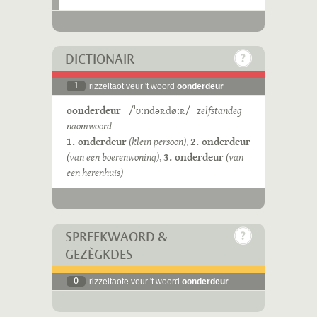
DICTIONAIR
1
rizzeltaot veur 't woord
oonderdeur
oonderdeur
/ˈʊːndəʀdøːʀ/
zelfstandeg
naomwoord
1. onderdeur
(klein persoon)
,
2. onderdeur
(van een boerenwoning)
,
3. onderdeur
(van
een herenhuis)
SPREEKWÄÖRD &
GEZÈGKDES
0
rizzeltaote veur 't woord
oonderdeur