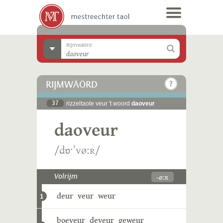
Rijmwäörd
RIJMWÄÖRD
37
rizzeltaote veur 't woord
daoveur
daoveur
/dɒˑˈvøːʀ/
-øːʀ
Volrijm
deur
veur
weur
1
boeveur
deveur
geweur