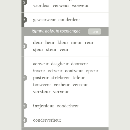
2
väördeur
verweur
woeveur
gewaarweur
oonderdeur
3
-øˑʀ
Rijmw. aofw. in toenlengde
deur
heur
kleur
meur
reur
1
sjeur
steur
veur
aonveur
daagheur
doorveur
inveur
oetveur
oontveur
opreur
posteur
striekreur
teleur
2
touwveur
verheur
verreur
versteur
verveur
inzjenieur
oonderheur
3
oonderverheur
4