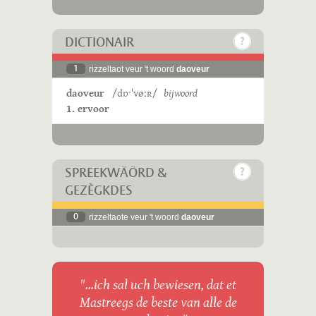
DICTIONAIR
1
rizzeltaot veur 't woord
daoveur
daoveur
/dɒˑˈvøːʀ/
bijwoord
1. ervoor
SPREEKWÄÖRD &
GEZÈGKDES
0
rizzeltaote veur 't woord
daoveur
"...ich sal uch bewiesen, dat et
Mastreegs de beste van alle de