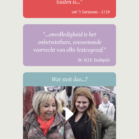
taulen is..."
oet 't Sermoen - 1729
"...onvolledigheid is het
onbetwistbare, eeuwenoude
voorrecht van elke lexicograaf."
Dr. H.J.E. Endepols
Wat steit dao...?