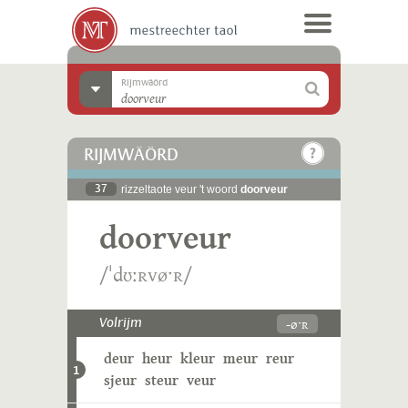
Rijmwäörd
RIJMWÄÖRD
37
rizzeltaote veur 't woord
doorveur
doorveur
/ˈdʊːʀvøˑʀ/
-øˑʀ
Volrijm
deur
heur
kleur
meur
reur
1
sjeur
steur
veur