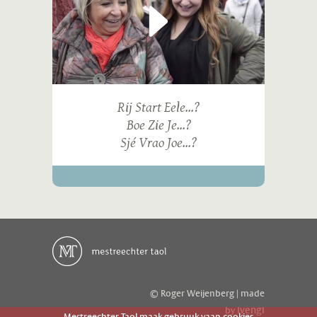
Rij Start Eele...?
Boe Zie Je...?
Sjé Vrao Joe...?
© Roger Weijenberg | made
ivengi
by