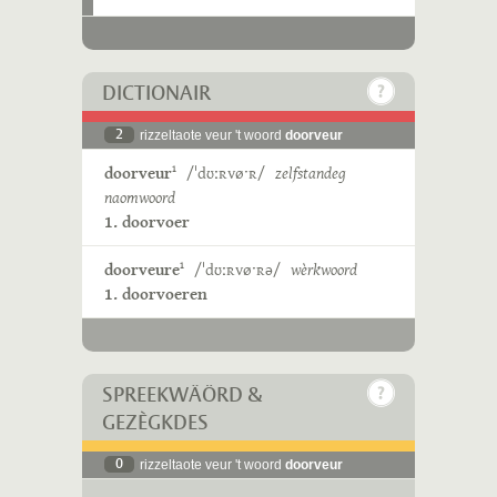
DICTIONAIR
2
rizzeltaote veur 't woord
doorveur
doorveur
/ˈdʊːʀvøˑʀ/
zelfstandeg
1
naomwoord
1. doorvoer
doorveure
/ˈdʊːʀvøˑʀə/
wèrkwoord
1
1. doorvoeren
SPREEKWÄÖRD &
GEZÈGKDES
0
rizzeltaote veur 't woord
doorveur