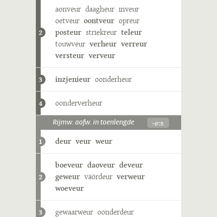
aonveur
daagheur
inveur
oetveur
oontveur
opreur
posteur
striekreur
teleur
2
touwveur
verheur
verreur
versteur
verveur
inzjenieur
oonderheur
3
oonderverheur
4
-øːʀ
Rijmw. aofw. in toenlengde
deur
veur
weur
1
boeveur
daoveur
deveur
geweur
väördeur
verweur
2
woeveur
gewaarweur
oonderdeur
3