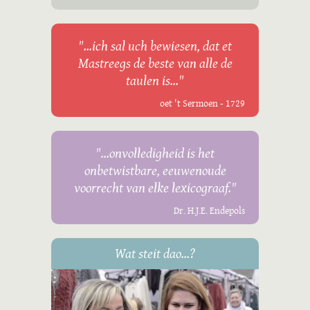
"...ich sal uch bewiesen, dat et
Mastreegs de beste van alle de
taulen is..."
oet 't Sermoen - 1729
"...onvolledigheid is het
onbetwistbare, eeuwenoude
voorrecht van elke lexicograaf."
Dr. H.J.E. Endepols
Wat steit dao...?