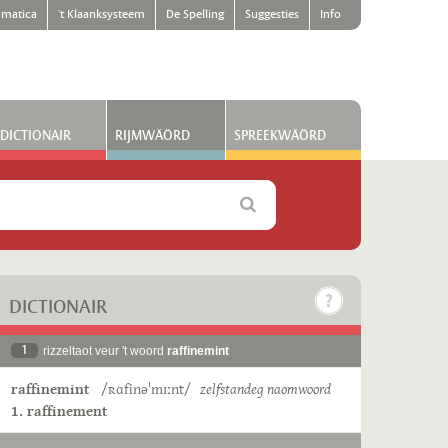
matica
't Klaanksysteem
De Spelling
Suggesties
Info
DICTIONAIR
RIJMWÄÖRD
SPREEKWÄÖRD
DICTIONAIR
1
rizzeltaot veur 't woord
raffinemint
raffinemint
/ʀɑfinəˈmɪːnt/
zelfstandeg naomwoord
1. raffinement