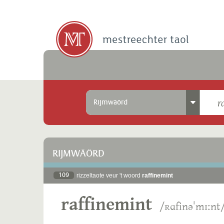
Rijmwäörd
RIJMWÄÖRD
109
rizzeltaote veur 't woord
raffinemint
raffinemint
/ʀɑfinəˈmɪːnt