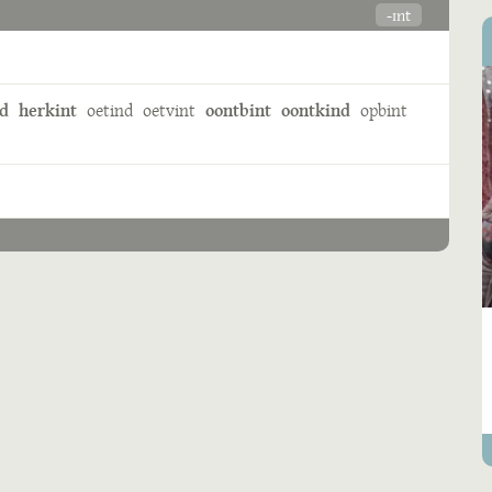
-ɪnt
d
herkint
oetind
oetvint
oontbint
oontkind
opbint