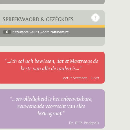
SPREEKWÄÖRD & GEZÈGKDES
0
rizzeltaote veur 't woord
raffinemint
"...ich sal uch bewiesen, dat et Mastreegs de
beste van alle de taulen is..."
oet 't Sermoen - 1729
"...onvolledigheid is het onbetwistbare,
eeuwenoude voorrecht van elke
lexicograaf."
Dr. H.J.E. Endepols