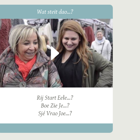
Wat steit dao...?
Rij Start Eele...?
Boe Zie Je...?
Sjé Vrao Joe...?