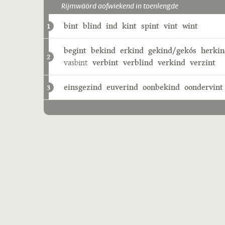
Rijmwäörd aofwiekend in toenlengde
bint
blind
ind
kint
spint
vint
wint
1
begint
bekind
erkind
gekind/gekós
herkin
2
vasbint
verbint
verblind
verkind
verzint
einsgezind
euverind
oonbekind
oondervint
3