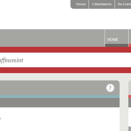
Home
't Mestreechs
De Gram
HOME
/