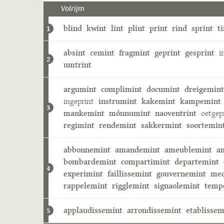
Volrijm
blind
kwint
lint
plint
print
rind
sprint
ti
1
absint
cemint
fragmint
geprint
gesprint
i
2
umtrint
argumint
complimint
documint
dreigemint
ingeprint
instrumint
kakemint
kampemint
3
mankemint
mónnumint
naoventrint
oetgep
regimint
rendemint
sakkermint
soortemin
abbonnemint
amandemint
ameublemint
a
bombardemint
compartimint
departemint
4
experimint
faillissemint
gouvernemint
med
rappelemint
rigglemint
signaolemint
temp
applaudissemint
arrondissemint
etablissem
5