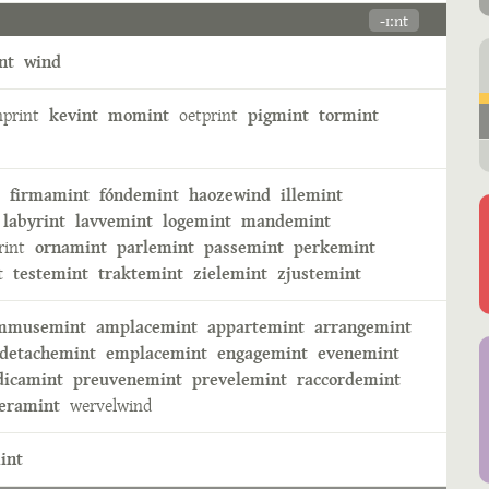
-ɪːnt
nt
wind
nprint
kevint
momint
oetprint
pigmint
tormint
firmamint
fóndemint
haozewind
illemint
labyrint
lavvemint
logemint
mandemint
rint
ornamint
parlemint
passemint
perkemint
t
testemint
traktemint
zielemint
zjustemint
mmusemint
amplacemint
appartemint
arrangemint
detachemint
emplacemint
engagemint
evenemint
icamint
preuvenemint
prevelemint
raccordemint
eramint
wervelwind
int