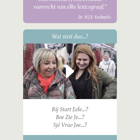
voorrecht van elke lexicograaf."
Dr. H.J.E. Endepols
Wat steit dao...?
Rij Start Eele...?
Boe Zie Je...?
Sjé Vrao Joe...?