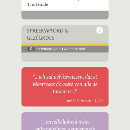
1. uiteinde
SPREEKWÄÖRD &
GEZÈGKDES
0
rizzeltaote veur 't woord
oetind
"...ich sal uch bewiesen, dat et
Mastreegs de beste van alle de
taulen is..."
oet 't Sermoen - 1729
"...onvolledigheid is het
onbetwistbare, eeuwenoude