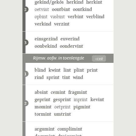
gekind/gekós
herkind
herkint
oetvint
oontbint
oontkind
2
opbint
vasbint
verbint
verblind
verkind
verzint
einsgezind
euverind
3
oonbekind
oondervint
-ɪːnt
Rijmw. aofw. in toenlengde
blind
kwint
lint
plint
print
1
rind
sprint
tint
wind
absint
cemint
fragmint
geprint
gesprint
inprint
kevint
2
momint
oetprint
pigmint
tormint
umtrint
argumint
complimint