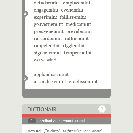
detachemint
emplacemint
engagemint
evenemint
4
experimint
faillissemint
gouvernemint
medicamint
preuvenemint
prevelemint
raccordemint
raffinemint
rappelemint
rigglemint
signaolemint
temperamint
wervelwind
applaudissemint
5
arrondissemint
etablissemint
DICTIONAIR
1
rizzeltaot veur 't woord
oetind
oetind
/ˈuːdɪnt/
zelfstandeg naomwoord