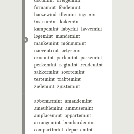
documint
dreigemint
firmamint
fóndemint
haozewind
illemint
ingeprint
instrumint
kakemint
kampemint
labyrint
lavvemint
logemint
mandemint
3
mankemint
mónnumint
naoventrint
oetgeprint
ornamint
parlemint
passemint
perkemint
regimint
rendemint
sakkermint
soortemint
testemint
traktemint
zielemint
zjustemint
abbonnemint
amandemint
ameublemint
ammusemint
amplacemint
appartemint
arrangemint
bombardemint
compartimint
departemint