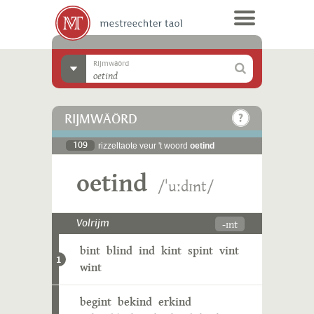
Rijmwäörd
RIJMWÄÖRD
109
rizzeltaote veur 't woord
oetind
oetind
/ˈuːdɪnt/
-ɪnt
Volrijm
bint
blind
ind
kint
spint
vint
1
wint
begint
bekind
erkind