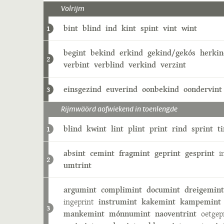
Volrijm
bint
blind
ind
kint
spint
vint
wint
1
begint
bekind
erkind
gekind/gekós
herkin
2
verbint
verblind
verkind
verzint
einsgezind
euverind
oonbekind
oondervint
3
Rijmwäörd aofwiekend in toenlengde
blind
kwint
lint
plint
print
rind
sprint
ti
1
absint
cemint
fragmint
geprint
gesprint
i
2
umtrint
argumint
complimint
documint
dreigemint
ingeprint
instrumint
kakemint
kampemint
3
mankemint
mónnumint
naoventrint
oetgep