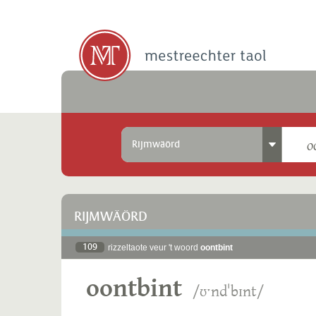
Rijmwäörd
RIJMWÄÖRD
109
rizzeltaote veur 't woord
oontbint
oontbint
/ʊˑndˈbɪnt/