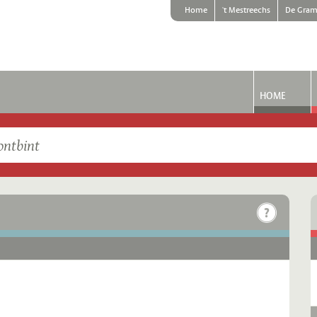
Home
't Mestreechs
De Gram
HOME