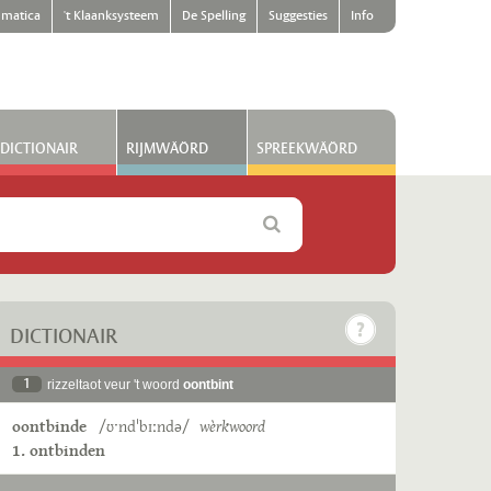
matica
't Klaanksysteem
De Spelling
Suggesties
Info
DICTIONAIR
RIJMWÄÖRD
SPREEKWÄÖRD
DICTIONAIR
1
rizzeltaot veur 't woord
oontbint
oontbinde
/ʊˑndˈbɪːndə/
wèrkwoord
1. ontbinden