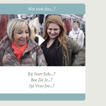
Wat steit dao...?
Rij Start Eele...?
Boe Zie Je...?
Sjé Vrao Joe...?