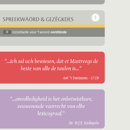
SPREEKWÄÖRD & GEZÈGKDES
0
rizzeltaote veur 't woord
oontbinde
"...ich sal uch bewiesen, dat et Mastreegs de
beste van alle de taulen is..."
oet 't Sermoen - 1729
"...onvolledigheid is het onbetwistbare,
eeuwenoude voorrecht van elke
lexicograaf."
Dr. H.J.E. Endepols