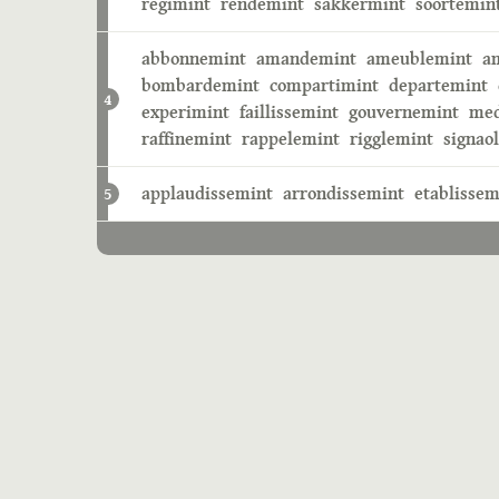
regimint
rendemint
sakkermint
soortemin
abbonnemint
amandemint
ameublemint
a
bombardemint
compartimint
departemint
4
experimint
faillissemint
gouvernemint
med
raffinemint
rappelemint
rigglemint
signao
applaudissemint
arrondissemint
etablissem
5