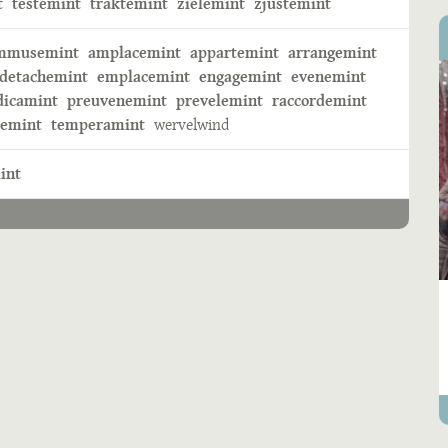
t
testemint
traktemint
zielemint
zjustemint
mmusemint
amplacemint
appartemint
arrangemint
detachemint
emplacemint
engagemint
evenemint
icamint
preuvenemint
prevelemint
raccordemint
lemint
temperamint
wervelwind
int