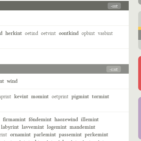
-ɪnt
d
herkint
oetind
oetvint
oontkind
opbint
vasbint
-ɪːnt
nt
wind
nprint
kevint
momint
oetprint
pigmint
tormint
firmamint
fóndemint
haozewind
illemint
labyrint
lavvemint
logemint
mandemint
rint
ornamint
parlemint
passemint
perkemint