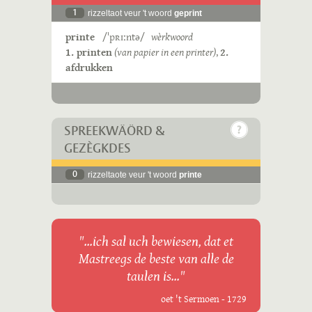
1
rizzeltaot veur 't woord
geprint
printe
/ˈpʀɪːntə/
wèrkwoord
1. printen
(van papier in een printer)
,
2.
afdrukken
SPREEKWÄÖRD &
GEZÈGKDES
0
rizzeltaote veur 't woord
printe
"...ich sal uch bewiesen, dat et
Mastreegs de beste van alle de
taulen is..."
oet 't Sermoen - 1729