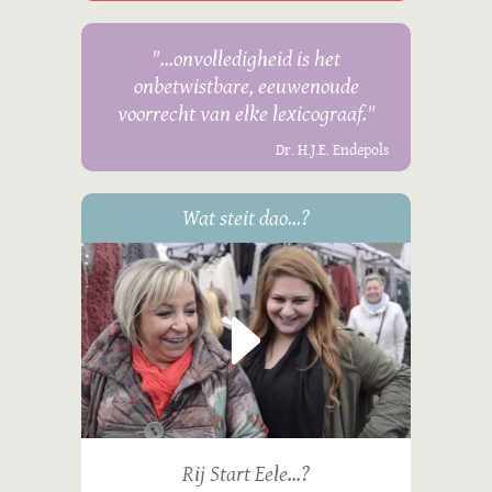
"...onvolledigheid is het
onbetwistbare, eeuwenoude
voorrecht van elke lexicograaf."
Dr. H.J.E. Endepols
Wat steit dao...?
Rij Start Eele...?