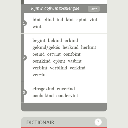
-ɪnt
Rijmw. aofw. in toenlengde
bint
blind
ind
kint
spint
vint
1
wint
begint
bekind
erkind
gekind/gekós
herkind
herkint
oetind
oetvint
oontbint
2
oontkind
opbint
vasbint
verbint
verblind
verkind
verzint
einsgezind
euverind
3
oonbekind
oondervint
DICTIONAIR