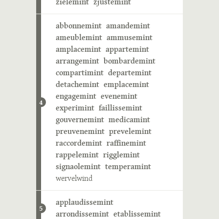
zielemint
zjustemint
abbonnemint
amandemint
ameublemint
ammusemint
amplacemint
appartemint
arrangemint
bombardemint
compartimint
departemint
detachemint
emplacemint
engagemint
evenemint
4
experimint
faillissemint
gouvernemint
medicamint
preuvenemint
prevelemint
raccordemint
raffinemint
rappelemint
rigglemint
signaolemint
temperamint
wervelwind
applaudissemint
5
arrondissemint
etablissemint