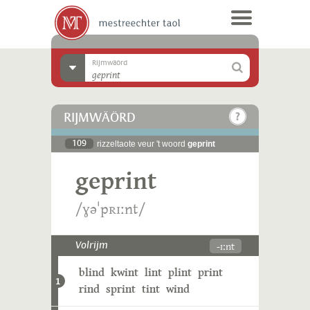
Rijmwäörd
RIJMWÄÖRD
109
rizzeltaote veur 't woord
geprint
geprint
/ɣəˈpʀɪːnt/
-ɪːnt
Volrijm
blind
kwint
lint
plint
print
1
rind
sprint
tint
wind