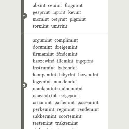
absint
cemint
fragmint
gesprint
inprint
kevint
2
momint
oetprint
pigmint
tormint
umtrint
argumint
complimint
documint
dreigemint
firmamint
fóndemint
haozewind
illemint
ingeprint
instrumint
kakemint
kampemint
labyrint
lavvemint
logemint
mandemint
3
mankemint
mónnumint
naoventrint
oetgeprint
ornamint
parlemint
passemint
perkemint
regimint
rendemint
sakkermint
soortemint
testemint
traktemint