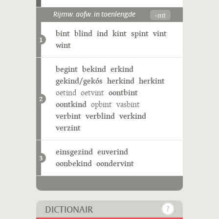
-ɪnt
Rijmw. aofw. in toenlengde
bint
blind
ind
kint
spint
vint
1
wint
begint
bekind
erkind
gekind/gekós
herkind
herkint
oetind
oetvint
oontbint
2
oontkind
opbint
vasbint
verbint
verblind
verkind
verzint
einsgezind
euverind
3
oonbekind
oondervint
DICTIONAIR