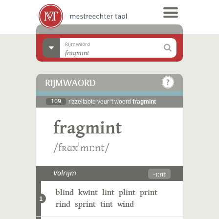
Rijmwäörd
RIJMWÄÖRD
109
rizzeltaote veur 't woord
fragmint
fragmint
/fʀɑxˈmɪːnt/
-ɪːnt
Volrijm
blind
kwint
lint
plint
print
1
rind
sprint
tint
wind