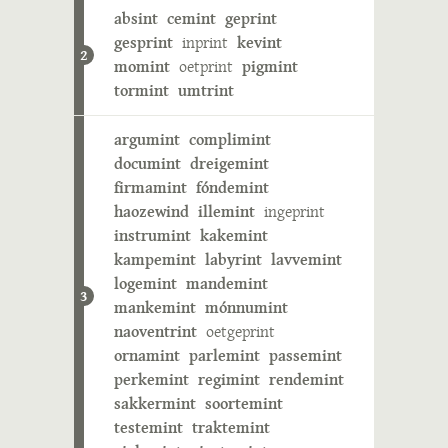
absint
cemint
geprint
gesprint
inprint
kevint
2
momint
oetprint
pigmint
tormint
umtrint
argumint
complimint
documint
dreigemint
firmamint
fóndemint
haozewind
illemint
ingeprint
instrumint
kakemint
kampemint
labyrint
lavvemint
logemint
mandemint
3
mankemint
mónnumint
naoventrint
oetgeprint
ornamint
parlemint
passemint
perkemint
regimint
rendemint
sakkermint
soortemint
testemint
traktemint