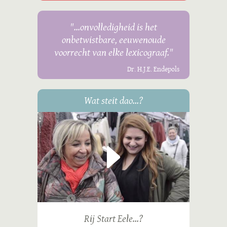
"...onvolledigheid is het
onbetwistbare, eeuwenoude
voorrecht van elke lexicograaf."
Dr. H.J.E. Endepols
Wat steit dao...?
Rij Start Eele...?