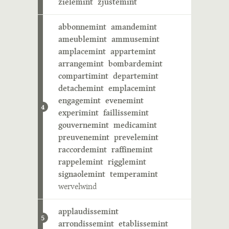
zielemint
zjustemint
abbonnemint
amandemint
ameublemint
ammusemint
amplacemint
appartemint
arrangemint
bombardemint
compartimint
departemint
detachemint
emplacemint
engagemint
evenemint
4
experimint
faillissemint
gouvernemint
medicamint
preuvenemint
prevelemint
raccordemint
raffinemint
rappelemint
rigglemint
signaolemint
temperamint
wervelwind
applaudissemint
5
arrondissemint
etablissemint