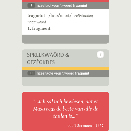
1
rizzeltaot veur 't woord
fragmint
fragmint
/fʀɑxˈmɪːnt/
zelfstandeg
naomwoord
1. fragment
SPREEKWÄÖRD &
GEZÈGKDES
0
rizzeltaote veur 't woord
fragmint
"...ich sal uch bewiesen, dat et
Mastreegs de beste van alle de
taulen is..."
oet 't Sermoen - 1729