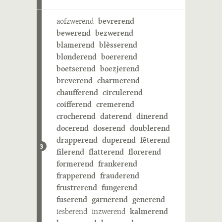
aofzwerend
bevrerend
bewerend
bezwerend
blamerend
blèsserend
blonderend
boererend
boetserend
boezjerend
breverend
charmerend
chaufferend
circulerend
coifferend
cremerend
crocherend
daterend
dinerend
docerend
doserend
doublerend
drapperend
duperend
fêterend
3
filerend
flatterend
florerend
formerend
frankerend
frapperend
frauderend
frustrerend
fungerend
fuserend
garnerend
generend
iesberend
inzwerend
kalmerend