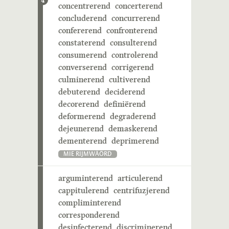
4
concentrerend
concerterend
concluderend
concurrerend
confererend
confronterend
constaterend
consulterend
consumerend
controlerend
converserend
corrigerend
culminerend
cultiverend
debuterend
deciderend
decorerend
definiërend
deformerend
degraderend
dejeunerend
demaskerend
dementerend
deprimerend
MIE RIJMWÄÖRD
arguminterend
articulerend
cappitulerend
centrifuzjerend
compliminterend
corresponderend
desinfecterend
discriminerend