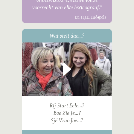
voorrecht van elke lexicograaf."
Dr. H.J.E. Endepols
Wat steit dao...?
Rij Start Eele...?
Boe Zie Je...?
Sjé Vrao Joe...?