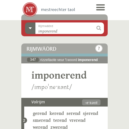
Rijmwäörd
RIJMWÄÖRD
347
rizzeltaote veur 't woord
imponerend
imponerend
/ɪmpoˈneˑʀənt/
-eˑʀənt
Volrijm
gerend
kerend
serend
sjerend
smerend
terend
vrerend
2
werend
zwerend