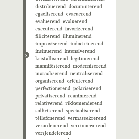
distribuerend
documinterend
egaoliserend
evacuerend
evaluerend
evoluerend
executerend
favorizerend
filiciterend
illuminerend
improviserend
indoctrinerend
insinuerend
intensiverend
5
kristalliserend
legitimerend
mannifèsterend
moderniserend
moraoliserend
neutraliserend
organiserend
oriënterend
perfectionerend
polariserend
privatiserend
reanimerend
relativerend
rikkemenderend
solliciterend
speciaoliserend
tèllefonerend
vermassekrerend
verordenerend
verrinnewerend
versjendelerend