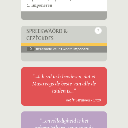
1. imponeren
SPREEKWÄÖRD &
GEZÈGKDES
0
rizzeltaote veur 't woord
imponere
"...ich sal uch bewiesen, dat et
Mastreegs de beste van alle de
taulen is..."
oet 't Sermoen - 1729
"...onvolledigheid is het
onbetwistbare, eeuwenoude