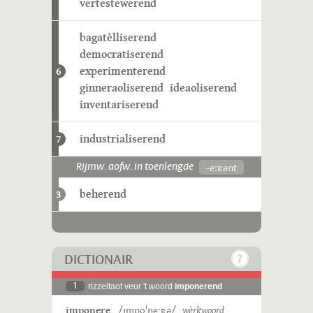
vertestewerend
bagatèlliserend
democratiserend
experimenterend
6
ginneraoliserend
ideaoliserend
inventariserend
industrialiserend
7
-eːʀənt
Rijmw. aofw. in toenlengde
beherend
3
DICTIONAIR
1
rizzeltaot veur 't woord
imponerend
imponere
/ɪmpoˈneˑʀə/
wèrkwoord