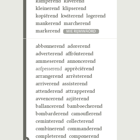
kamperend
kaverend
kleinerend
klipserend
kopiërend
kwiterend
logerend
mankerend
marcherend
markerend
MIE RIJMWÄÖRD
abbonnerend
adorerend
adverterend
affrónterend
ammeserend
annoncerend
aofpesserend
apprèciërend
arrangerend
arrèsterend
arriverend
assisterend
attenderend
attrapperend
avvencerend
azjiterend
ballancerend
bamboecherend
bombarderend
camouflerend
ceminterend
collecterend
combinerend
commanderend
completerend
componerend