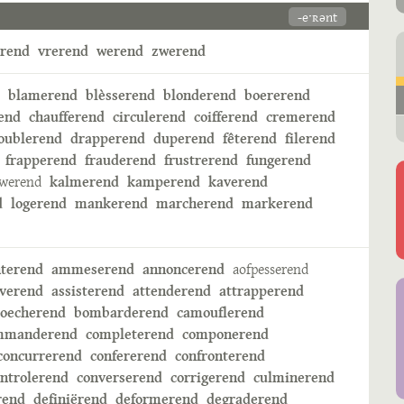
-eˑʀənt
erend
vrerend
werend
zwerend
blamerend
blèsserend
blonderend
boererend
end
chaufferend
circulerend
coifferend
cremerend
oublerend
drapperend
duperend
fêterend
filerend
frapperend
frauderend
frustrerend
fungerend
zwerend
kalmerend
kamperend
kaverend
d
logerend
mankerend
marcherend
markerend
nterend
ammeserend
annoncerend
aofpesserend
iverend
assisterend
attenderend
attrapperend
oecherend
bombarderend
camouflerend
mmanderend
completerend
componerend
concurrerend
confererend
confronterend
ontrolerend
converserend
corrigerend
culminerend
rend
definiërend
deformerend
degraderend