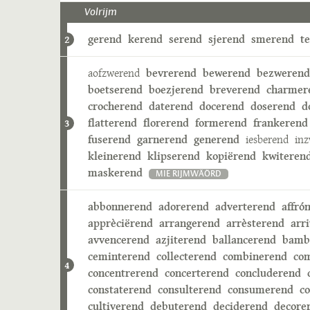
Volrijm
gerend
kerend
serend
sjerend
smerend
t
2
aofzwerend
bevrerend
bewerend
bezwerend
boetserend
boezjerend
breverend
charmer
crocherend
daterend
docerend
doserend
d
flatterend
florerend
formerend
frankerend
3
fuserend
garnerend
generend
iesberend
in
kleinerend
klipserend
kopiërend
kwiteren
maskerend
MIE RIJMWÄÖRD
abbonnerend
adorerend
adverterend
affró
apprèciërend
arrangerend
arrèsterend
arr
avvencerend
azjiterend
ballancerend
bamb
ceminterend
collecterend
combinerend
co
4
concentrerend
concerterend
concluderend
constaterend
consulterend
consumerend
c
cultiverend
debuterend
deciderend
decore