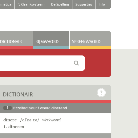
matica
't Klaanksysteem
De Spelling
Suggesties
Info
DICTIONAIR
RIJMWÄÖRD
SPREEKWÄÖRD
DICTIONAIR
1
rizzeltaot veur 't woord
dinerend
dinere
/diˈneˑʀə/
wèrkwoord
1. dineren