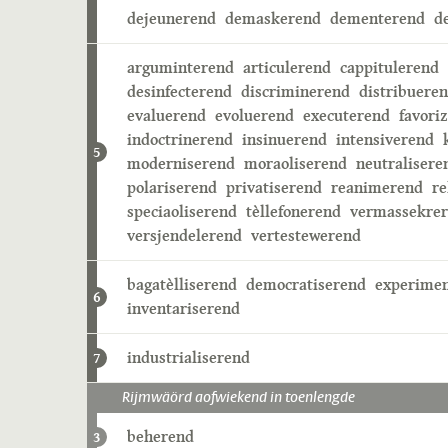
dejeunerend
demaskerend
dementerend
d
arguminterend
articulerend
cappitulerend
desinfecterend
discriminerend
distribuere
evaluerend
evoluerend
executerend
favori
indoctrinerend
insinuerend
intensiverend
5
moderniserend
moraoliserend
neutralisere
polariserend
privatiserend
reanimerend
re
speciaoliserend
tèllefonerend
vermassekre
versjendelerend
vertestewerend
bagatèlliserend
democratiserend
experime
6
inventariserend
industrialiserend
7
Rijmwäörd aofwiekend in toenlengde
beherend
3