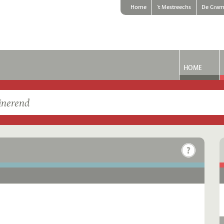
Home
't Mestreechs
De Gram
HOME