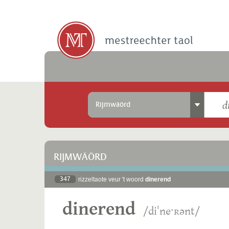
Rijmwäörd
RIJMWÄÖRD
347
rizzeltaote veur 't woord
dinerend
dinerend
/diˈneˑʀənt/