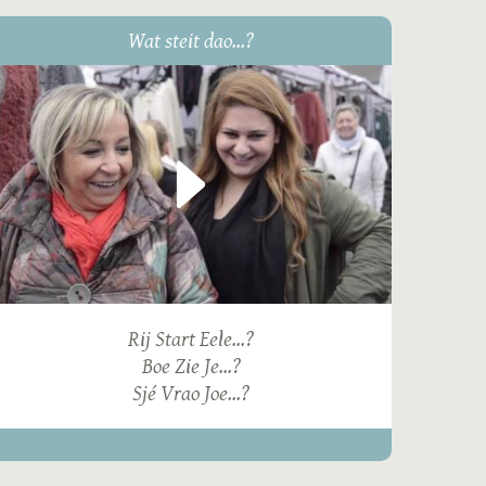
Wat steit dao...?
Rij Start Eele...?
Boe Zie Je...?
Sjé Vrao Joe...?