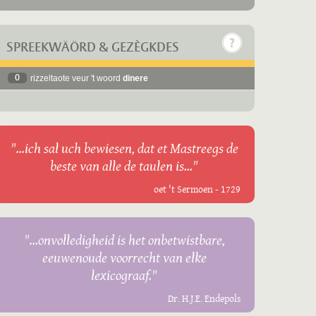
SPREEKWÄÖRD & GEZÈGKDES
0
rizzeltaote veur 't woord
dinere
"...ich sal uch bewiesen, dat et Mastreegs de
beste van alle de taulen is..."
oet 't Sermoen - 1729
"...onvolledigheid is het onbetwistbare,
eeuwenoude voorrecht van elke
lexicograaf."
Dr. H.J.E. Endepols