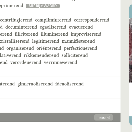
eprimerend
MIE RIJMWÄÖRD
centrifuzjerend
compliminterend
corresponderend
nd
documinterend
egaoliserend
evacuerend
zerend
filiciterend
illuminerend
improviserend
kristalliserend
legitimerend
mannifèsterend
nd
organiserend
oriënterend
perfectionerend
lativerend
rikkemenderend
solliciterend
rend
verordenerend
verrinnewerend
nterend
ginneraoliserend
ideaoliserend
-eːʀənt