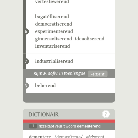
vertestewerend
bagatèlliserend
democratiserend
experimenterend
6
ginneraoliserend
ideaoliserend
inventariserend
industrialiserend
7
-eːʀənt
Rijmw. aofw. in toenlengde
beherend
3
DICTIONAIR
1
rizzeltaot veur 't woord
dementerend
dementere
/demænˈteˑʀə/
wèrkwoord