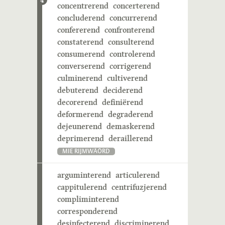
4
concentrerend
concerterend
concluderend
concurrerend
confererend
confronterend
constaterend
consulterend
consumerend
controlerend
converserend
corrigerend
culminerend
cultiverend
debuterend
deciderend
decorerend
definiërend
deformerend
degraderend
dejeunerend
demaskerend
deprimerend
deraillerend
MIE RIJMWÄÖRD
arguminterend
articulerend
cappitulerend
centrifuzjerend
compliminterend
corresponderend
desinfecterend
discriminerend