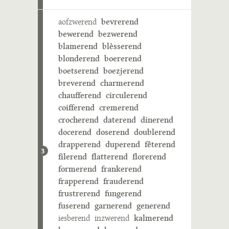
aofzwerend
bevrerend
bewerend
bezwerend
blamerend
blèsserend
blonderend
boererend
boetserend
boezjerend
breverend
charmerend
chaufferend
circulerend
coifferend
cremerend
crocherend
daterend
dinerend
docerend
doserend
doublerend
drapperend
duperend
fêterend
3
filerend
flatterend
florerend
formerend
frankerend
frapperend
frauderend
frustrerend
fungerend
fuserend
garnerend
generend
iesberend
inzwerend
kalmerend