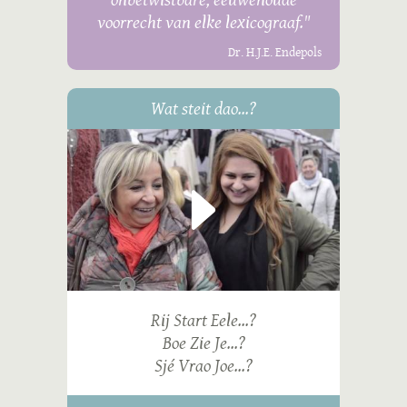
voorrecht van elke lexicograaf."
Dr. H.J.E. Endepols
Wat steit dao...?
Rij Start Eele...?
Boe Zie Je...?
Sjé Vrao Joe...?