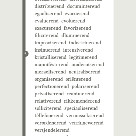
distribuerend
documinterend
egaoliserend
evacuerend
evaluerend
evoluerend
executerend
favorizerend
filiciterend
illuminerend
improviserend
indoctrinerend
insinuerend
intensiverend
5
kristalliserend
legitimerend
mannifèsterend
moderniserend
moraoliserend
neutraliserend
organiserend
oriënterend
perfectionerend
polariserend
privatiserend
reanimerend
relativerend
rikkemenderend
solliciterend
speciaoliserend
tèllefonerend
vermassekrerend
verordenerend
verrinnewerend
versjendelerend