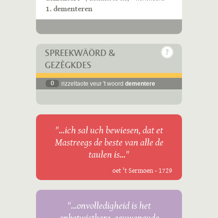
1. dementeren
SPREEKWÄÖRD &
GEZÈGKDES
0
rizzeltaote veur 't woord
dementere
"...ich sal uch bewiesen, dat et
Mastreegs de beste van alle de
taulen is..."
oet 't Sermoen - 1729
"...onvolledigheid is het
onbetwistbare, eeuwenoude