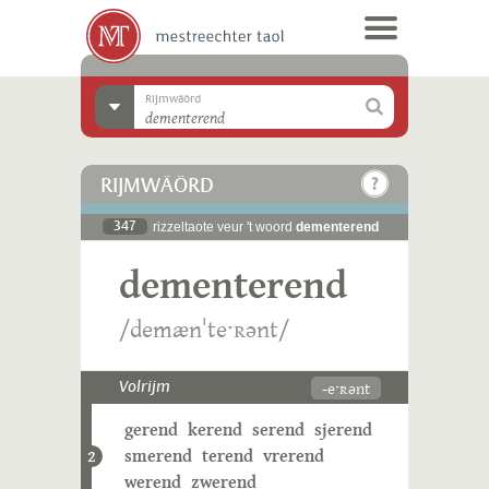
Rijmwäörd
RIJMWÄÖRD
347
rizzeltaote veur 't woord
dementerend
dementerend
/demænˈteˑʀənt/
-eˑʀənt
Volrijm
gerend
kerend
serend
sjerend
smerend
terend
vrerend
2
werend
zwerend