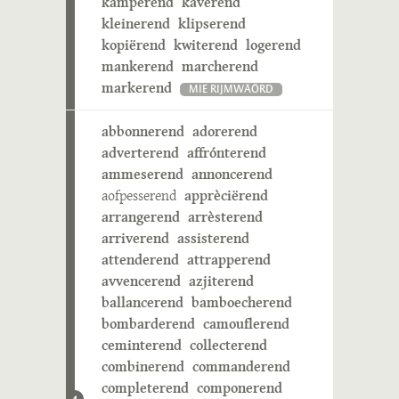
kamperend
kaverend
kleinerend
klipserend
kopiërend
kwiterend
logerend
mankerend
marcherend
markerend
MIE RIJMWÄÖRD
abbonnerend
adorerend
adverterend
affrónterend
ammeserend
annoncerend
aofpesserend
apprèciërend
arrangerend
arrèsterend
arriverend
assisterend
attenderend
attrapperend
avvencerend
azjiterend
ballancerend
bamboecherend
bombarderend
camouflerend
ceminterend
collecterend
combinerend
commanderend
completerend
componerend