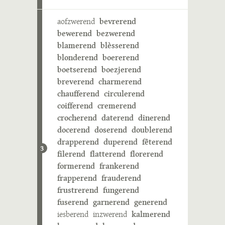
aofzwerend
bevrerend
bewerend
bezwerend
blamerend
blèsserend
blonderend
boererend
boetserend
boezjerend
breverend
charmerend
chaufferend
circulerend
coifferend
cremerend
crocherend
daterend
dinerend
docerend
doserend
doublerend
drapperend
duperend
fêterend
3
filerend
flatterend
florerend
formerend
frankerend
frapperend
frauderend
frustrerend
fungerend
fuserend
garnerend
generend
iesberend
inzwerend
kalmerend