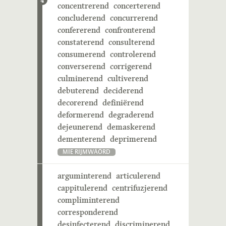
4
concentrerend
concerterend
concluderend
concurrerend
confererend
confronterend
constaterend
consulterend
consumerend
controlerend
converserend
corrigerend
culminerend
cultiverend
debuterend
deciderend
decorerend
definiërend
deformerend
degraderend
dejeunerend
demaskerend
dementerend
deprimerend
MIE RIJMWÄÖRD
arguminterend
articulerend
cappitulerend
centrifuzjerend
compliminterend
corresponderend
desinfecterend
discriminerend