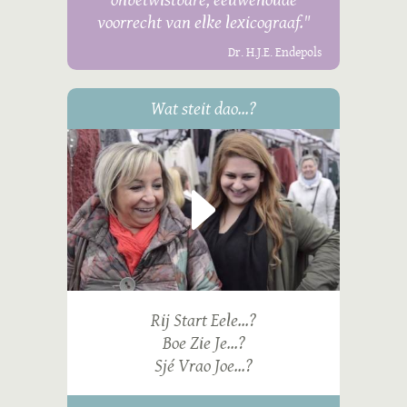
voorrecht van elke lexicograaf."
Dr. H.J.E. Endepols
Wat steit dao...?
Rij Start Eele...?
Boe Zie Je...?
Sjé Vrao Joe...?