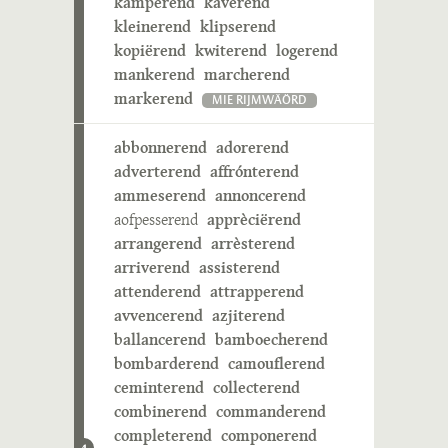
kamperend
kaverend
kleinerend
klipserend
kopiërend
kwiterend
logerend
mankerend
marcherend
markerend
MIE RIJMWÄÖRD
abbonnerend
adorerend
adverterend
affrónterend
ammeserend
annoncerend
aofpesserend
apprèciërend
arrangerend
arrèsterend
arriverend
assisterend
attenderend
attrapperend
avvencerend
azjiterend
ballancerend
bamboecherend
bombarderend
camouflerend
ceminterend
collecterend
combinerend
commanderend
completerend
componerend