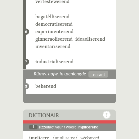
vertestewerend
bagatèlliserend
democratiserend
experimenterend
6
ginneraoliserend
ideaoliserend
inventariserend
industrialiserend
7
-eːʀənt
Rijmw. aofw. in toenlengde
beherend
3
DICTIONAIR
1
rizzeltaot veur 't woord
implicerend
implicere
/ɪmpliˈseˑʀə/
wèrkwoord