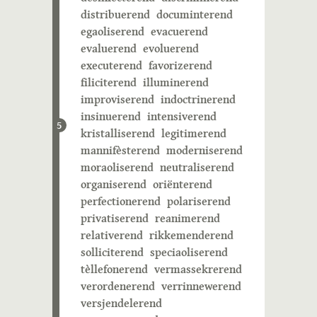
distribuerend
documinterend
egaoliserend
evacuerend
evaluerend
evoluerend
executerend
favorizerend
filiciterend
illuminerend
improviserend
indoctrinerend
insinuerend
intensiverend
5
kristalliserend
legitimerend
mannifèsterend
moderniserend
moraoliserend
neutraliserend
organiserend
oriënterend
perfectionerend
polariserend
privatiserend
reanimerend
relativerend
rikkemenderend
solliciterend
speciaoliserend
tèllefonerend
vermassekrerend
verordenerend
verrinnewerend
versjendelerend