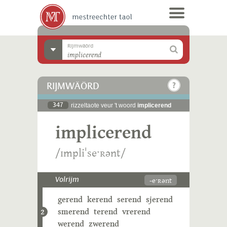
Rijmwäörd
RIJMWÄÖRD
347
rizzeltaote veur 't woord
implicerend
implicerend
/ɪmpliˈseˑʀənt/
-eˑʀənt
Volrijm
gerend
kerend
serend
sjerend
smerend
terend
vrerend
2
werend
zwerend