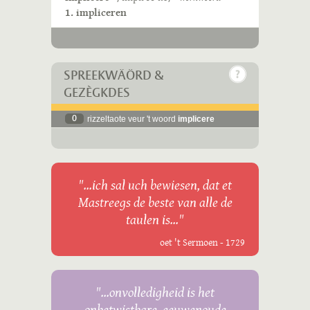
1. impliceren
SPREEKWÄÖRD &
GEZÈGKDES
0
rizzeltaote veur 't woord
implicere
"...ich sal uch bewiesen, dat et
Mastreegs de beste van alle de
taulen is..."
oet 't Sermoen - 1729
"...onvolledigheid is het
onbetwistbare, eeuwenoude