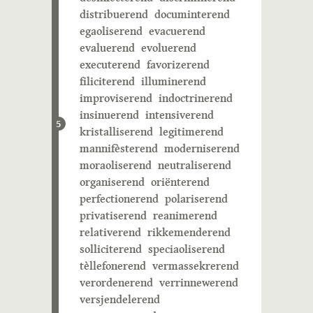
distribuerend
documinterend
egaoliserend
evacuerend
evaluerend
evoluerend
executerend
favorizerend
filiciterend
illuminerend
improviserend
indoctrinerend
insinuerend
intensiverend
5
kristalliserend
legitimerend
mannifèsterend
moderniserend
moraoliserend
neutraliserend
organiserend
oriënterend
perfectionerend
polariserend
privatiserend
reanimerend
relativerend
rikkemenderend
solliciterend
speciaoliserend
tèllefonerend
vermassekrerend
verordenerend
verrinnewerend
versjendelerend