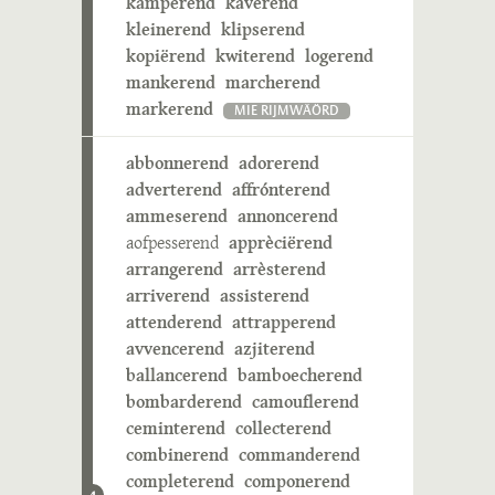
kamperend
kaverend
kleinerend
klipserend
kopiërend
kwiterend
logerend
mankerend
marcherend
markerend
MIE RIJMWÄÖRD
abbonnerend
adorerend
adverterend
affrónterend
ammeserend
annoncerend
aofpesserend
apprèciërend
arrangerend
arrèsterend
arriverend
assisterend
attenderend
attrapperend
avvencerend
azjiterend
ballancerend
bamboecherend
bombarderend
camouflerend
ceminterend
collecterend
combinerend
commanderend
completerend
componerend