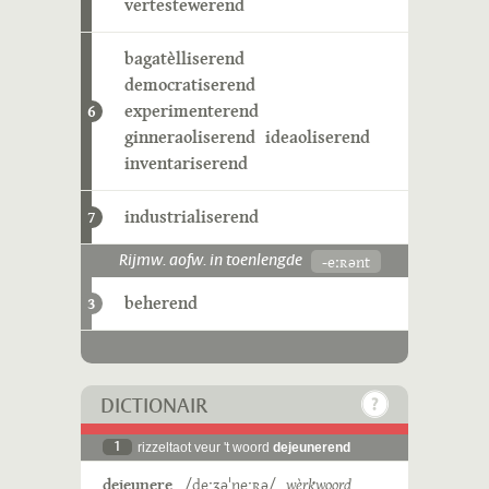
vertestewerend
bagatèlliserend
democratiserend
experimenterend
6
ginneraoliserend
ideaoliserend
inventariserend
industrialiserend
7
-eːʀənt
Rijmw. aofw. in toenlengde
beherend
3
DICTIONAIR
1
rizzeltaot veur 't woord
dejeunerend
dejeunere
/deˑʒəˈneˑʀə/
wèrkwoord