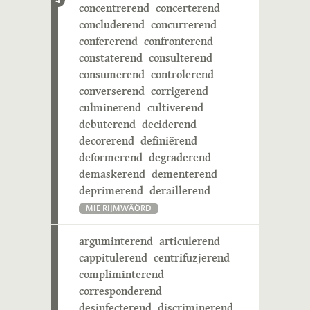
4
concentrerend
concerterend
concluderend
concurrerend
confererend
confronterend
constaterend
consulterend
consumerend
controlerend
converserend
corrigerend
culminerend
cultiverend
debuterend
deciderend
decorerend
definiërend
deformerend
degraderend
demaskerend
dementerend
deprimerend
deraillerend
MIE RIJMWÄÖRD
arguminterend
articulerend
cappitulerend
centrifuzjerend
compliminterend
corresponderend
desinfecterend
discriminerend