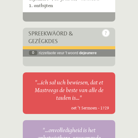
1. ontbijten
SPREEKWÄÖRD &
GEZÈGKDES
0
rizzeltaote veur 't woord
dejeunere
"...ich sal uch bewiesen, dat et
Mastreegs de beste van alle de
taulen is..."
oet 't Sermoen - 1729
"...onvolledigheid is het
onbetwistbare, eeuwenoude