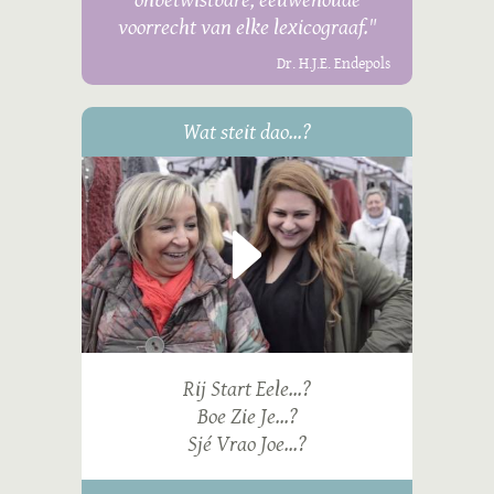
voorrecht van elke lexicograaf."
Dr. H.J.E. Endepols
Wat steit dao...?
Rij Start Eele...?
Boe Zie Je...?
Sjé Vrao Joe...?