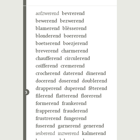
aofzwerend
bevrerend
bewerend
bezwerend
blamerend
blèsserend
blonderend
boererend
boetserend
boezjerend
breverend
charmerend
chaufferend
circulerend
coifferend
cremerend
crocherend
daterend
dinerend
docerend
doserend
doublerend
drapperend
duperend
fêterend
3
filerend
flatterend
florerend
formerend
frankerend
frapperend
frauderend
frustrerend
fungerend
fuserend
garnerend
generend
iesberend
inzwerend
kalmerend