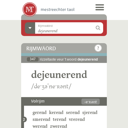
Rijmwäörd
RIJMWÄÖRD
347
rizzeltaote veur 't woord
dejeunerend
dejeunerend
/deˑʒəˈneˑʀənt/
-eˑʀənt
Volrijm
gerend
kerend
serend
sjerend
smerend
terend
vrerend
2
werend
zwerend