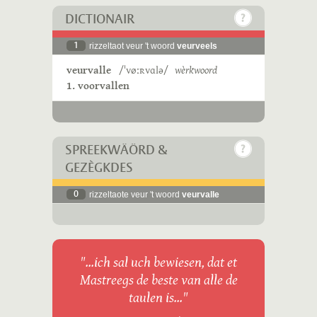
DICTIONAIR
1
rizzeltaot veur 't woord
veurveels
veurvalle
/ˈvøːʀvɑlə/
wèrkwoord
1. voorvallen
SPREEKWÄÖRD &
GEZÈGKDES
0
rizzeltaote veur 't woord
veurvalle
"...ich sal uch bewiesen, dat et
Mastreegs de beste van alle de
taulen is..."