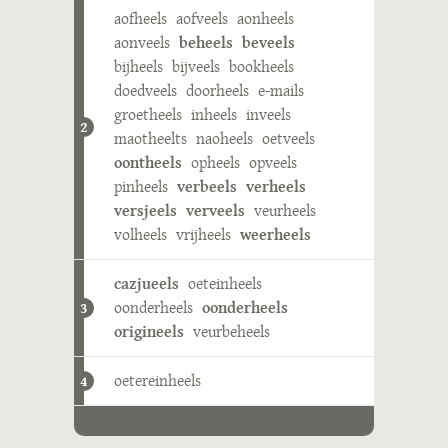
aofheels
aofveels
aonheels
aonveels
beheels
beveels
bijheels
bijveels
bookheels
doedveels
doorheels
e-mails
groetheels
inheels
inveels
2
maotheelts
naoheels
oetveels
oontheels
opheels
opveels
pinheels
verbeels
verheels
versjeels
verveels
veurheels
volheels
vrijheels
weerheels
cazjueels
oeteinheels
oonderheels
oonderheels
3
origineels
veurbeheels
oetereinheels
4