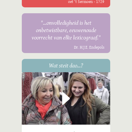
oet 't Sermoen - 1729
"...onvolledigheid is het
onbetwistbare, eeuwenoude
voorrecht van elke lexicograaf."
Dr. H.J.E. Endepols
Wat steit dao...?