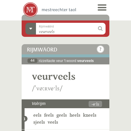
Rijmwäörd
RIJMWÄÖRD
44
rizzeltaote veur 't woord
veurveels
veurveels
/ˈvøːʀveˑls/
-eˑls
Volrijm
eels
feels
geels
heels
kneels
1
sjeels
veels