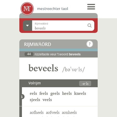
Rijmwäörd
RIJMWÄÖRD
44
rizzeltaote veur 't woord
beveels
beveels
/bəˈveˑls/
-eˑls
Volrijm
eels
feels
geels
heels
kneels
1
sjeels
veels
aofheels
aofveels
aonheels