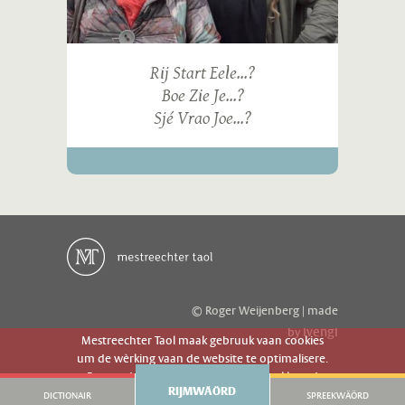
Rij Start Eele...?
Boe Zie Je...?
Sjé Vrao Joe...?
© Roger Weijenberg | made
ivengi
by
Mestreechter Taol maak gebruuk vaan cookies
um de wèrking vaan de website te optimalisere.
Es geer de website gebruuk gaot g'r akkoord
RIJMWÄÖRD
mèt 't gebruuk vaan cookies.
DICTIONAIR
SPREEKWÄÖRD