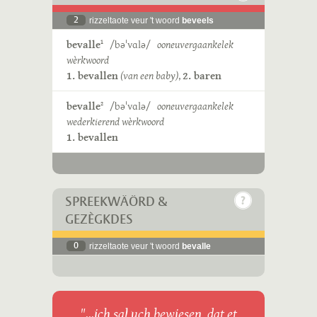
2
rizzeltaote veur 't woord
beveels
bevalle
/bəˈvɑlə/
ooneuvergaankelek
1
wèrkwoord
1. bevallen
(van een baby)
,
2. baren
bevalle
/bəˈvɑlə/
ooneuvergaankelek
2
wederkierend wèrkwoord
1. bevallen
SPREEKWÄÖRD &
GEZÈGKDES
0
rizzeltaote veur 't woord
bevalle
"...ich sal uch bewiesen, dat et