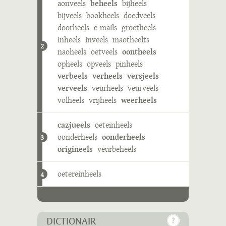
aonveels
beheels
bijheels
bijveels
bookheels
doedveels
doorheels
e-mails
groetheels
inheels
inveels
maotheelts
2
naoheels
oetveels
oontheels
opheels
opveels
pinheels
verbeels
verheels
versjeels
verveels
veurheels
veurveels
volheels
vrijheels
weerheels
cazjueels
oeteinheels
oonderheels
oonderheels
3
origineels
veurbeheels
oetereinheels
4
DICTIONAIR