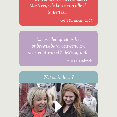
Mastreegs de beste van alle de
taulen is..."
oet 't Sermoen - 1729
"...onvolledigheid is het
onbetwistbare, eeuwenoude
voorrecht van elke lexicograaf."
Dr. H.J.E. Endepols
Wat steit dao...?