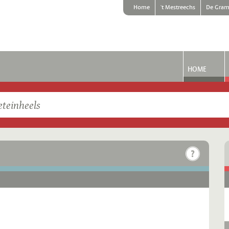
Home
't Mestreechs
De Gram
HOME