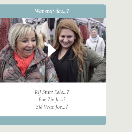
Wat steit dao...?
Rij Start Eele...?
Boe Zie Je...?
Sjé Vrao Joe...?