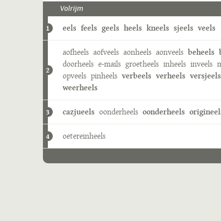
Volrijm
eels
feels
geels
heels
kneels
sjeels
veels
1
aofheels
aofveels
aonheels
aonveels
beheels
doorheels
e-mails
groetheels
inheels
inveels
m
2
opveels
pinheels
verbeels
verheels
versjeels
weerheels
cazjueels
oonderheels
oonderheels
origineel
3
oetereinheels
4