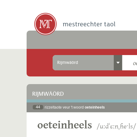
Rijmwäörd
RIJMWÄÖRD
44
rizzeltaote veur 't woord
oeteinheels
oeteinheels
/uːdˈɛːnˌɦeˑls/