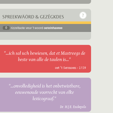
SPREEKWÄÖRD & GEZÈGKDES
0
rizzeltaote veur 't woord
oeteinhawwe
"...ich sal uch bewiesen, dat et Mastreegs de
beste van alle de taulen is..."
oet 't Sermoen - 1729
"...onvolledigheid is het onbetwistbare,
eeuwenoude voorrecht van elke
lexicograaf."
Dr. H.J.E. Endepols