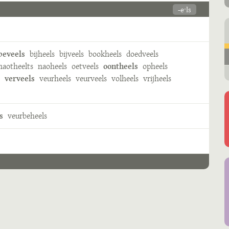
-eˑls
beveels
bijheels
bijveels
bookheels
doedveels
aotheelts
naoheels
oetveels
oontheels
opheels
verveels
veurheels
veurveels
volheels
vrijheels
s
veurbeheels