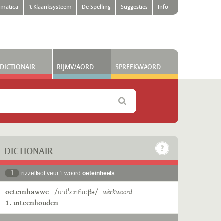
matica
't Klaanksysteem
De Spelling
Suggesties
Info
DICTIONAIR
RIJMWÄÖRD
SPREEKWÄÖRD
DICTIONAIR
1
rizzeltaot veur 't woord
oeteinheels
oeteinhawwe
/uˑdˈɛːnɦɑːβə/
wèrkwoord
1. uiteenhouden