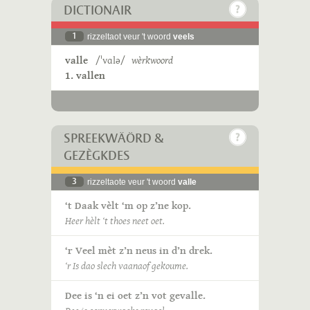
DICTIONAIR
1
rizzeltaot veur 't woord
veels
valle
/ˈvɑlə/
wèrkwoord
1. vallen
SPREEKWÄÖRD &
GEZÈGKDES
3
rizzeltaote veur 't woord
valle
‘t Daak vèlt ‘m op z’ne kop.
Heer hèlt ‘t thoes neet oet.
‘r Veel mèt z’n neus in d’n drek.
‘r Is dao slech vaanaof gekoume.
Dee is ‘n ei oet z’n vot gevalle.