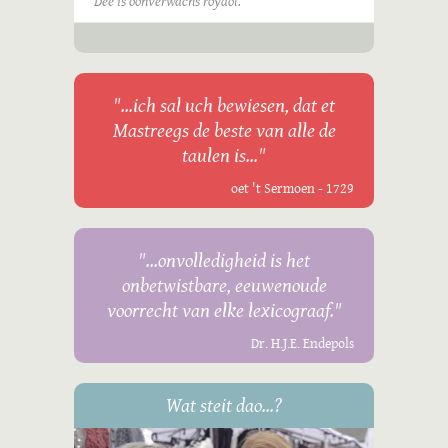
Dee is oonverwachs royaol.
"...ich sal uch bewiesen, dat et
Mastreegs de beste van alle de
taulen is..."
oet 't Sermoen - 1729
"...onvolledigheid is het
onbetwistbare, eeuwenoude
voorrecht van elke lexicograaf."
Dr. H.J.E. Endepols
Wat steit dao...?