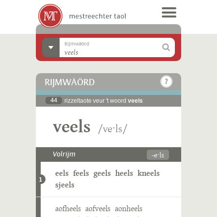
Rijmwäörd
RIJMWÄÖRD
44
rizzeltaote veur 't woord
veels
veels
/veˑls/
-eˑls
Volrijm
eels
feels
geels
heels
kneels
1
sjeels
aofheels
aofveels
aonheels