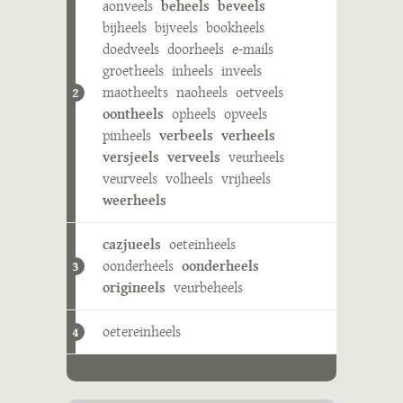
aonveels
beheels
beveels
bijheels
bijveels
bookheels
doedveels
doorheels
e-mails
groetheels
inheels
inveels
maotheelts
naoheels
oetveels
2
oontheels
opheels
opveels
pinheels
verbeels
verheels
versjeels
verveels
veurheels
veurveels
volheels
vrijheels
weerheels
cazjueels
oeteinheels
oonderheels
oonderheels
3
origineels
veurbeheels
oetereinheels
4