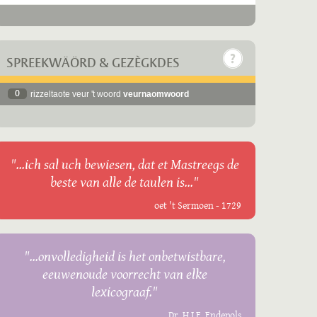
SPREEKWÄÖRD & GEZÈGKDES
0
rizzeltaote veur 't woord
veurnaomwoord
"...ich sal uch bewiesen, dat et Mastreegs de
beste van alle de taulen is..."
oet 't Sermoen - 1729
"...onvolledigheid is het onbetwistbare,
eeuwenoude voorrecht van elke
lexicograaf."
Dr. H.J.E. Endepols