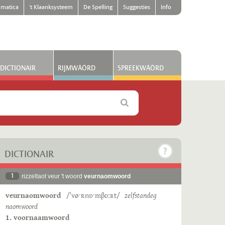
matica
't Klaanksysteem
De Spelling
Suggesties
Info
DICTIONAIR
RIJMWÄÖRD
SPREEKWÄÖRD
DICTIONAIR
1
rizzeltaot veur 't woord
veurnaomwoord
veurnaomwoord
/ˈvøˑʀnɒˑmβʊːʀt/
zelfstandeg
naomwoord
1. voornaamwoord