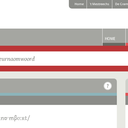
Home
't Mestreechs
De Gram
HOME
ʀnɒˑmβʊːʀt/