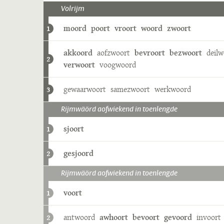
Volrijm
moord
poort
vroort
woord
zwoort
1
akkoord
aofzwoort
bevroort
bezwoort
deil
2
verwoort
voogwoord
gewaarwoort
samezwoort
werkwoord
3
Rijmwäörd aofwiekend in toenlengde
sjoort
1
gesjoord
2
Rijmwäörd aofwiekend in toenlengde
voort
1
antwoord
awhoort
bevoort
gevoord
invoort
2