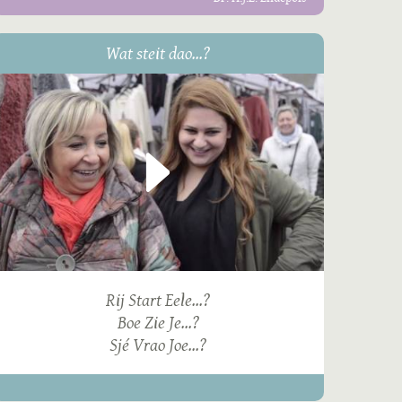
Wat steit dao...?
Rij Start Eele...?
Boe Zie Je...?
Sjé Vrao Joe...?