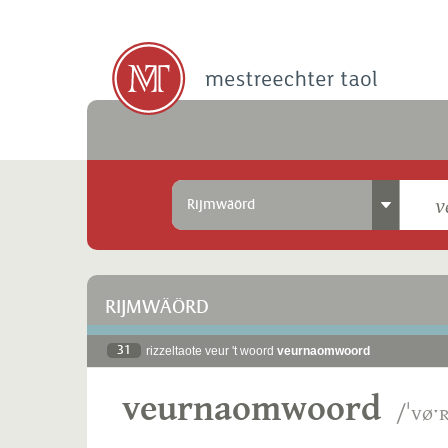
Rijmwäörd
RIJMWÄÖRD
31
rizzeltaote veur 't woord
veurnaomwoord
veurnaomwoord
/ˈvøˑ