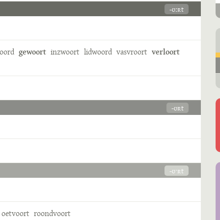
-ʊːʀt
woord
gewoort
inzwoort
lidwoord
vasvroort
verloort
-ʊʀt
-ʊˑʀt
oetvoort
roondvoort