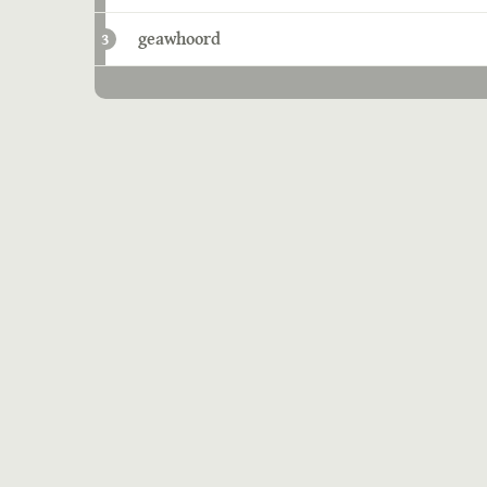
geawhoord
3