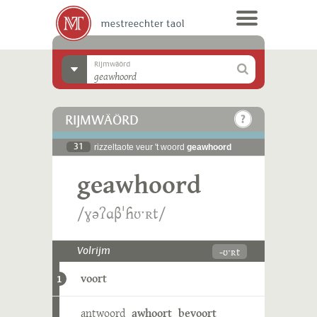
Rijmwäörd
RIJMWÄÖRD
31
rizzeltaote veur 't woord
geawhoord
geawhoord
/ɣəʔɑβˈɦʊˑʀt/
-ʊˑʀt
Volrijm
voort
1
antwoord
awhoort
bevoort