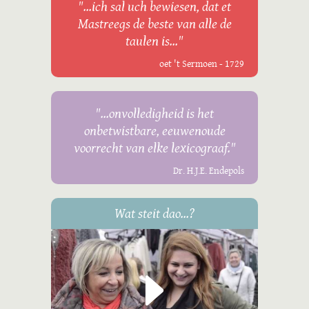
"...ich sal uch bewiesen, dat et
Mastreegs de beste van alle de
taulen is..."
oet 't Sermoen - 1729
"...onvolledigheid is het
onbetwistbare, eeuwenoude
voorrecht van elke lexicograaf."
Dr. H.J.E. Endepols
Wat steit dao...?