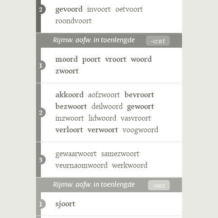
gevoord
invoort
oetvoort
2
roondvoort
-ʊːʀt
Rijmw. aofw. in toenlengde
moord
poort
vroort
woord
1
zwoort
akkoord
aofzwoort
bevroort
bezwoort
deilwoord
gewoort
2
inzwoort
lidwoord
vasvroort
verloort
verwoort
voogwoord
gewaarwoort
samezwoort
3
veurnaomwoord
werkwoord
-ʊʀt
Rijmw. aofw. in toenlengde
sjoort
1