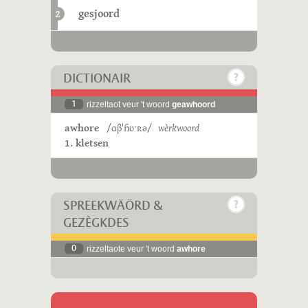
gesjoord
2
DICTIONAIR
1
rizzeltaot veur 't woord
geawhoord
awhore
/ɑβˈɦʊˑʀə/
wèrkwoord
1. kletsen
SPREEKWÄÖRD &
GEZÈGKDES
0
rizzeltaote veur 't woord
awhore