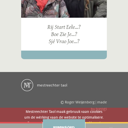
Rij Start Eele...?
Boe Zie Je...?
Sjé Vrao Joe...?
© Roger Weijenberg | made
ivengi
by
Mestreechter Taol maak gebruuk vaan cookies
um de wèrking vaan de website te optimalisere.
Es geer de website gebruuk gaot g'r akkoord
RIJMWÄÖRD