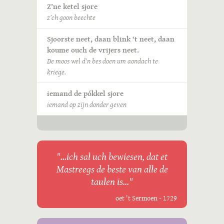
Z’ne ketel sjore
z’ch goon beechte
Sjoorste neet, daan blink ‘t neet, daan
koume ouch de vrijers neet.
De moos wel d'n bes doen um aondach te
kriege.
iemand de pókkel sjore
iemand op zijn donder geven
"...ich sal uch bewiesen, dat et
Mastreegs de beste van alle de
taulen is..."
oet 't Sermoen - 1729