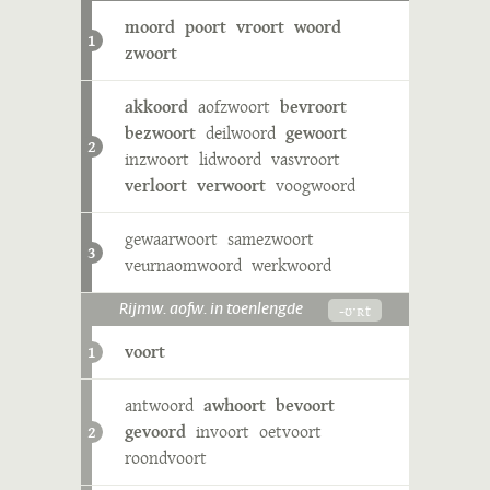
moord
poort
vroort
woord
1
zwoort
akkoord
aofzwoort
bevroort
bezwoort
deilwoord
gewoort
2
inzwoort
lidwoord
vasvroort
verloort
verwoort
voogwoord
gewaarwoort
samezwoort
3
veurnaomwoord
werkwoord
-ʊˑʀt
Rijmw. aofw. in toenlengde
voort
1
antwoord
awhoort
bevoort
gevoord
invoort
oetvoort
2
roondvoort