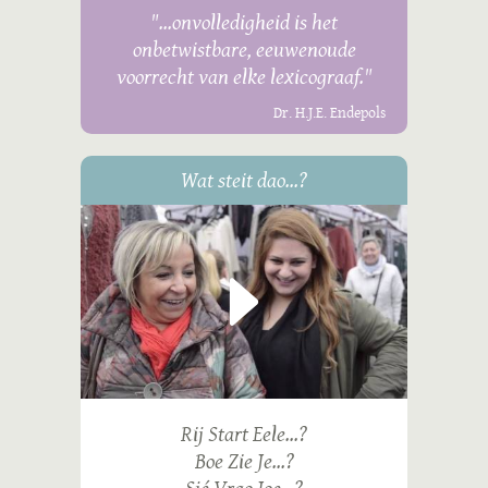
"...onvolledigheid is het
onbetwistbare, eeuwenoude
voorrecht van elke lexicograaf."
Dr. H.J.E. Endepols
Wat steit dao...?
Rij Start Eele...?
Boe Zie Je...?