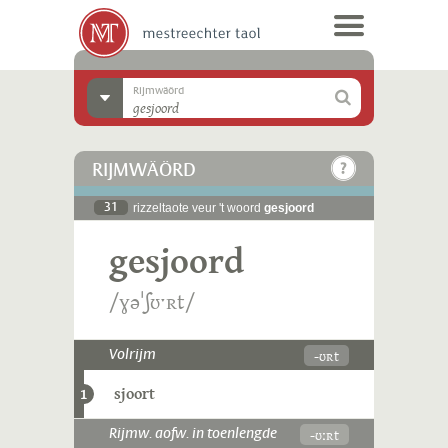
Rijmwäörd
RIJMWÄÖRD
31
rizzeltaote veur 't woord
gesjoord
gesjoord
/ɣəˈʃʊˑʀt/
-ʊʀt
Volrijm
sjoort
1
-ʊːʀt
Rijmw. aofw. in toenlengde