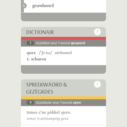
geawhoord
3
DICTIONAIR
1
rizzeltaot veur 't woord
gesjoord
sjore
/ˈʃʊˑʀə/
wèrkwoord
1. schuren
SPREEKWÄÖRD &
GEZÈGKDES
4
rizzeltaote veur 't woord
sjore
Iemes z’ne pókkel sjore.
iemes ‘n oetstamping geve.