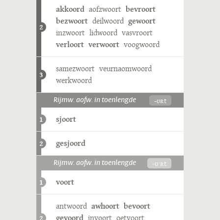
akkoord
aofzwoort
bevroort
bezwoort
deilwoord
gewoort
2
inzwoort
lidwoord
vasvroort
verloort
verwoort
voogwoord
samezwoort
veurnaomwoord
3
werkwoord
-ʊʀt
Rijmw. aofw. in toenlengde
sjoort
1
gesjoord
2
-ʊˑʀt
Rijmw. aofw. in toenlengde
voort
1
antwoord
awhoort
bevoort
gevoord
invoort
oetvoort
2