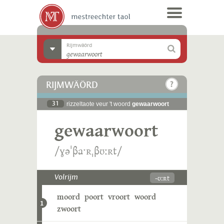
Rijmwäörd
RIJMWÄÖRD
31
rizzeltaote veur 't woord
gewaarwoort
gewaarwoort
/ɣəˈβaˑʀˌβʊːʀt/
-ʊːʀt
Volrijm
moord
poort
vroort
woord
1
zwoort