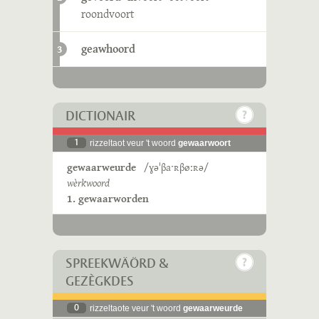
roondvoort
geawhoord
3
DICTIONAIR
1
rizzeltaot veur 't woord
gewaarwoort
gewaarweurde
/ɣəˈβaˑʀβøːʀə/
wèrkwoord
1. gewaarworden
SPREEKWÄÖRD &
GEZÈGKDES
0
rizzeltaote veur 't woord
gewaarweurde