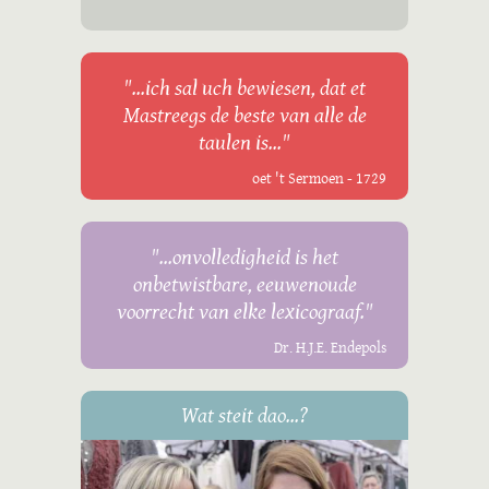
"...ich sal uch bewiesen, dat et
Mastreegs de beste van alle de
taulen is..."
oet 't Sermoen - 1729
"...onvolledigheid is het
onbetwistbare, eeuwenoude
voorrecht van elke lexicograaf."
Dr. H.J.E. Endepols
Wat steit dao...?