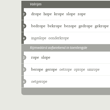
Volrijm
drope
hope
krope
slope
zope
2
bedrope
bekrope
bezope
gedrope
gekrope
3
ingeslope
oonderkrope
4
Rijmwäörd aofwiekend in toenlengde
rope
slope
2
berope
gerope
oetrope
oprope
umrope
3
oetgerope
4