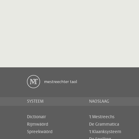
SYSTEEM
NAOSLAAG
Dictionair
't Mestreechs
Rijmwäörd
De Grammatica
Spreekwäörd
't Klaanksysteem