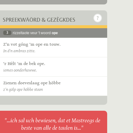
SPREEKWÄÖRD & GEZÈGKDES
3
rizzeltaote veur 't woord
ope
Z’n vot góng ‘m ope en touw.
In d'n ambras zitte.
‘r Hèlt ‘m de bek ope.
iemes oonderhawwe.
Zienen doeveslaag ope höbbe
z’n gölp ope höbbe stoon
"...ich sal uch bewiesen, dat et Mastreegs de
beste van alle de taulen is..."