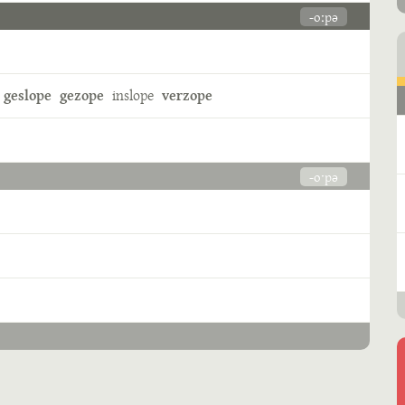
-oːpə
geslope
gezope
inslope
verzope
-oˑpə