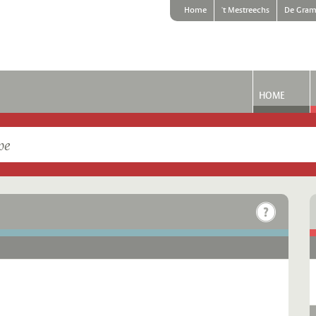
Home
't Mestreechs
De Gram
HOME