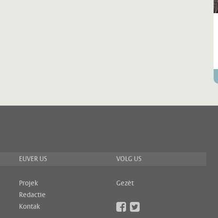
EUVER US
VOLG US
Projek
Gezèt
Redactie
Kontak