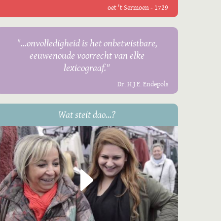
oet 't Sermoen - 1729
"...onvolledigheid is het onbetwistbare,
eeuwenoude voorrecht van elke
lexicograaf."
Dr. H.J.E. Endepols
Wat steit dao...?