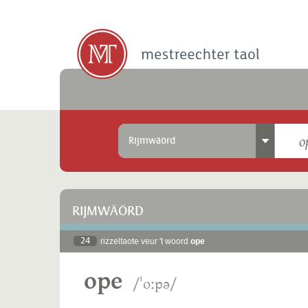
Rijmwäörd
RIJMWÄÖRD
24
rizzeltaote veur 't woord
ope
ope
/ˈoːpə/