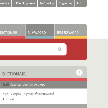
matica
't Klaanksysteem
De Spelling
Suggesties
Info
DICTIONAIR
RIJMWÄÖRD
SPREEKWÄÖRD
DICTIONAIR
1
rizzeltaot veur 't woord
ope
ope
/ˈoːpə/
bijvooglek naomwoord
1. open