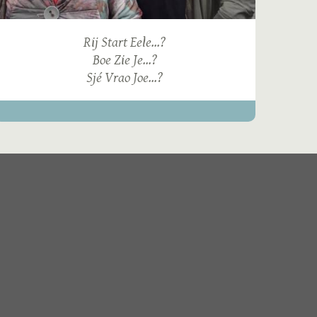
Rij Start Eele...?
Boe Zie Je...?
Sjé Vrao Joe...?