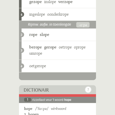
gezope
inslope
verzope
ingeslope
oonderkrope
4
-oˑpə
Rijmw. aofw. in toenlengde
rope
slope
2
berope
gerope
oetrope
oprope
3
umrope
oetgerope
4
DICTIONAIR
1
rizzeltaot veur 't woord
hope
hope
/ˈɦoːpə/
wèrkwoord
1. hopen