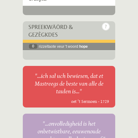
SPREEKWÄÖRD &
GEZÈGKDES
0
rizzeltaote veur 't woord
hope
"...ich sal uch bewiesen, dat et
Mastreegs de beste van alle de
taulen is..."
oet 't Sermoen - 1729
"...onvolledigheid is het
onbetwistbare, eeuwenoude