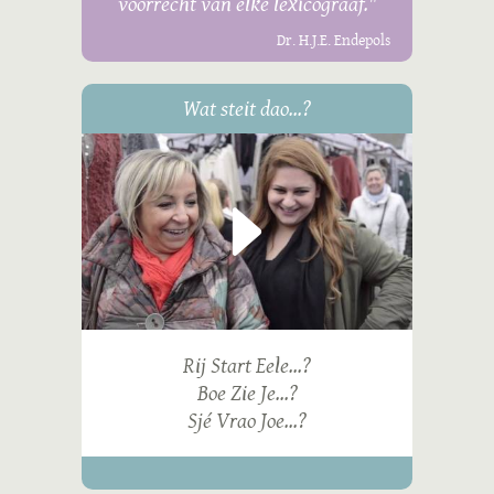
voorrecht van elke lexicograaf."
Dr. H.J.E. Endepols
Wat steit dao...?
Rij Start Eele...?
Boe Zie Je...?
Sjé Vrao Joe...?