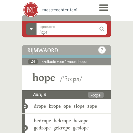
Rijmwäörd
RIJMWÄÖRD
24
rizzeltaote veur 't woord
hope
hope
/ˈɦoːpə/
-oːpə
Volrijm
drope
krope
ope
slope
zope
2
bedrope
bekrope
bezope
gedrope
gekrope
geslope
3