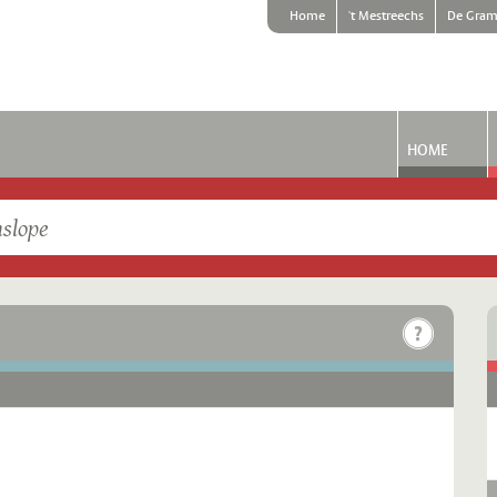
Home
't Mestreechs
De Gram
HOME