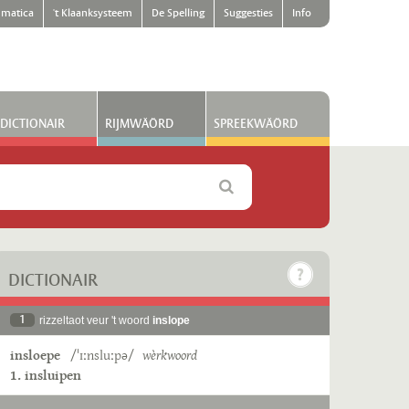
matica
't Klaanksysteem
De Spelling
Suggesties
Info
DICTIONAIR
RIJMWÄÖRD
SPREEKWÄÖRD
DICTIONAIR
1
rizzeltaot veur 't woord
inslope
insloepe
/ˈɪːnsluːpə/
wèrkwoord
1. insluipen