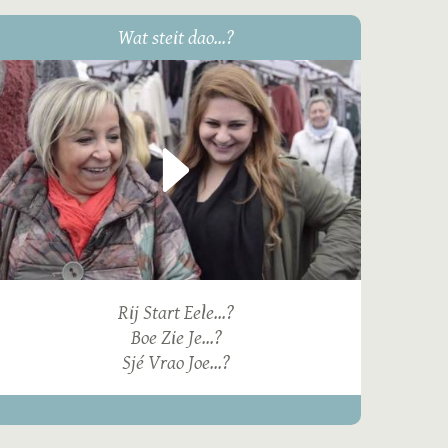
Wat steit dao...?
Rij Start Eele...?
Boe Zie Je...?
Sjé Vrao Joe...?