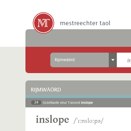
Rijmwäörd
RIJMWÄÖRD
24
rizzeltaote veur 't woord
inslope
inslope
/ˈɪːnsloːpə/