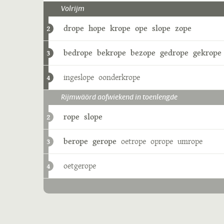
Volrijm
drope
hope
krope
ope
slope
zope
2
bedrope
bekrope
bezope
gedrope
gekrope
3
ingeslope
oonderkrope
4
Rijmwäörd aofwiekend in toenlengde
rope
slope
2
berope
gerope
oetrope
oprope
umrope
3
oetgerope
4