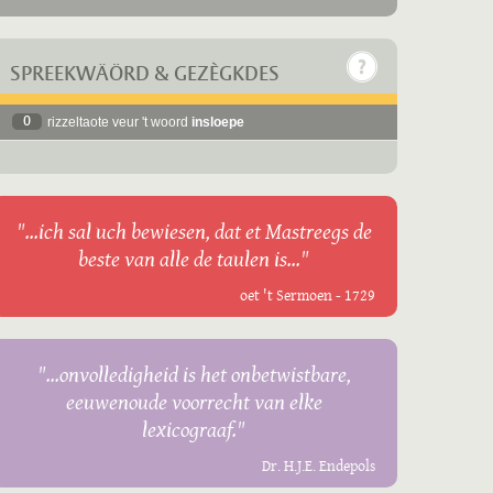
SPREEKWÄÖRD & GEZÈGKDES
0
rizzeltaote veur 't woord
insloepe
"...ich sal uch bewiesen, dat et Mastreegs de
beste van alle de taulen is..."
oet 't Sermoen - 1729
"...onvolledigheid is het onbetwistbare,
eeuwenoude voorrecht van elke
lexicograaf."
Dr. H.J.E. Endepols