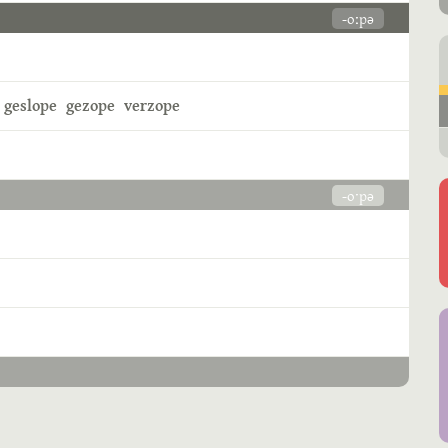
-oːpə
geslope
gezope
verzope
-oˑpə