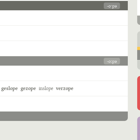
-oˑpə
-oːpə
geslope
gezope
inslope
verzope