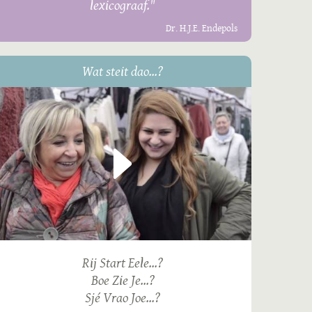
lexicograaf."
Dr. H.J.E. Endepols
Wat steit dao...?
Rij Start Eele...?
Boe Zie Je...?
Sjé Vrao Joe...?