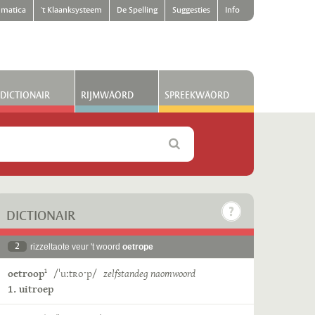
matica
't Klaanksysteem
De Spelling
Suggesties
Info
DICTIONAIR
RIJMWÄÖRD
SPREEKWÄÖRD
DICTIONAIR
2
rizzeltaote veur 't woord
oetrope
oetroop
/ˈuːtʀoˑp/
zelfstandeg naomwoord
1
1. uitroep