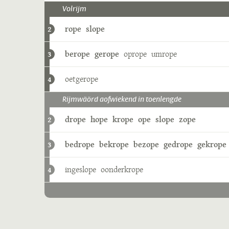
Volrijm
rope
slope
2
berope
gerope
oprope
umrope
3
oetgerope
4
Rijmwäörd aofwiekend in toenlengde
drope
hope
krope
ope
slope
zope
2
bedrope
bekrope
bezope
gedrope
gekrope
3
ingeslope
oonderkrope
4