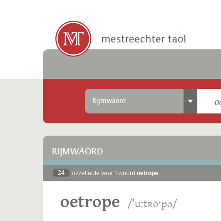
Rijmwäörd
RIJMWÄÖRD
24
rizzeltaote veur 't woord
oetrope
oetrope
/ˈuːtʀoˑpə/