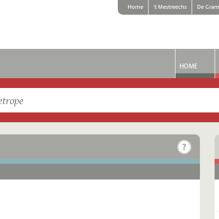
Home
't Mestreechs
De Gram
HOME