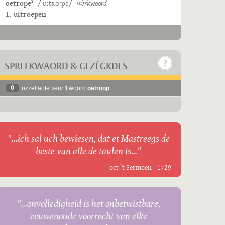
oetrope
/ˈuːtʀoˑpə/
wèrkwoord
1
1. uitroepen
SPREEKWÄÖRD & GEZÈGKDES
0
rizzeltaote veur 't woord
oetroop
"...ich sal uch bewiesen, dat et Mastreegs de
beste van alle de taulen is..."
oet 't Sermoen - 1729
"...onvolledigheid is het onbetwistbare,
eeuwenoude voorrecht van elke