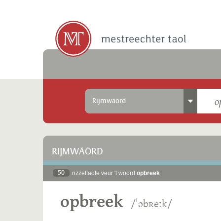
Rijmwäörd
RIJMWÄÖRD
50
rizzeltaote veur 't woord
opbreek
opbreek
/ˈɔbʀeːk/