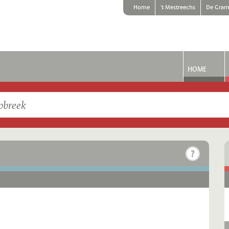
Home
't Mestreechs
De Gram
HOME