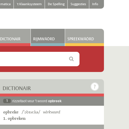
matica
't Klaanksysteem
De Spelling
Suggesties
Info
DICTIONAIR
RIJMWÄÖRD
SPREEKWÄÖRD
DICTIONAIR
1
rizzeltaot veur 't woord
opbreek
opbreke
/ˈɔbʀeːkə/
wèrkwoord
1. opbreken