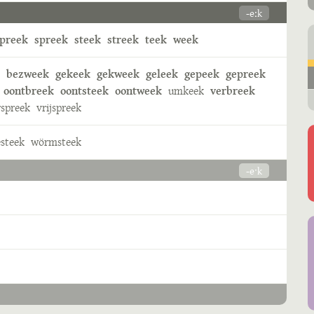
-eːk
preek
spreek
steek
streek
teek
week
bezweek
gekeek
gekweek
geleek
gepeek
gepreek
oontbreek
oontsteek
oontweek
umkeek
verbreek
rspreek
vrijspreek
esteek
wörmsteek
-eˑk