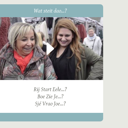
Wat steit dao...?
Rij Start Eele...?
Boe Zie Je...?
Sjé Vrao Joe...?