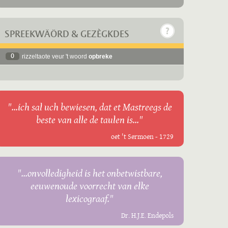
SPREEKWÄÖRD & GEZÈGKDES
0
rizzeltaote veur 't woord
opbreke
"...ich sal uch bewiesen, dat et Mastreegs de
beste van alle de taulen is..."
oet 't Sermoen - 1729
"...onvolledigheid is het onbetwistbare,
eeuwenoude voorrecht van elke
lexicograaf."
Dr. H.J.E. Endepols