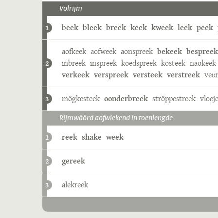
Volrijm
beek
bleek
breek
keek
kweek
leek
peek
1
aofkeek
aofweek
aonspreek
bekeek
bespreek
inbreek
inspreek
koedspreek
kösteek
naokeek
2
verkeek
verspreek
versteek
verstreek
veu
mögkesteek
oonderbreek
ströppestreek
vloej
3
Rijmwäörd aofwiekend in toenlengde
reek
shake
week
1
gereek
2
alekreek
3