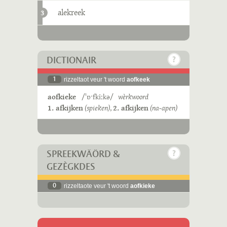
alekreek
3
DICTIONAIR
1
rizzeltaot veur 't woord
aofkeek
aofkieke
/ˈɒˑfkiːkə/
wèrkwoord
1. afkijken
(spieken)
,
2. afkijken
(na-apen)
SPREEKWÄÖRD &
GEZÈGKDES
0
rizzeltaote veur 't woord
aofkieke