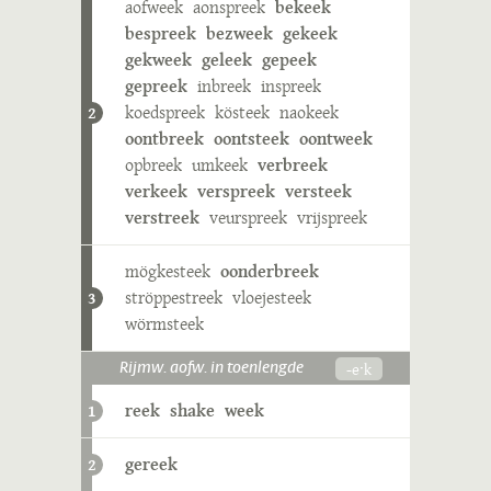
aofweek
aonspreek
bekeek
bespreek
bezweek
gekeek
gekweek
geleek
gepeek
gepreek
inbreek
inspreek
koedspreek
kösteek
naokeek
2
oontbreek
oontsteek
oontweek
opbreek
umkeek
verbreek
verkeek
verspreek
versteek
verstreek
veurspreek
vrijspreek
mögkesteek
oonderbreek
ströppestreek
vloejesteek
3
wörmsteek
-eˑk
Rijmw. aofw. in toenlengde
reek
shake
week
1
gereek
2