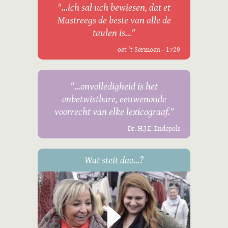
"...ich sal uch bewiesen, dat et
Mastreegs de beste van alle de
taulen is..."
oet 't Sermoen - 1729
"...onvolledigheid is het
onbetwistbare, eeuwenoude
voorrecht van elke lexicograaf."
Dr. H.J.E. Endepols
Wat steit dao...?