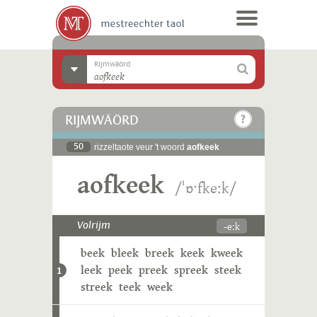
Rijmwäörd
RIJMWÄÖRD
50
rizzeltaote veur 't woord
aofkeek
aofkeek
/ˈɒˑfkeːk/
-eːk
Volrijm
beek
bleek
breek
keek
kweek
leek
peek
preek
spreek
steek
1
streek
teek
week