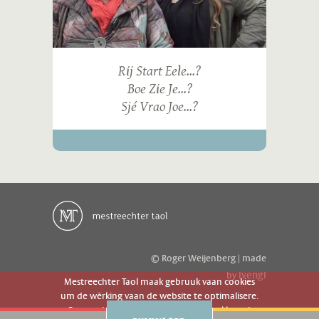
Rij Start Eele...?
Boe Zie Je...?
Sjé Vrao Joe...?
© Roger Weijenberg | made
ivengi
by
Mestreechter Taol maak gebruuk vaan cookies
um de wèrking vaan de website te optimalisere.
Es geer de website gebruuk gaot g'r akkoord