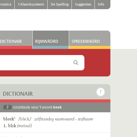
matica
't Klaanksysteem
De Spelling
Suggesties
Info
DICTIONAIR
RIJMWÄÖRD
SPREEKWÄÖRD
DICTIONAIR
2
rizzeltaote veur 't woord
keek
bleek
/bleːk/
zelfstandeg naomwoord - stofnaom
1
1. blik
(metaal)