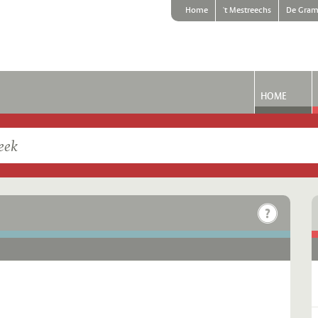
Home
't Mestreechs
De Gram
HOME