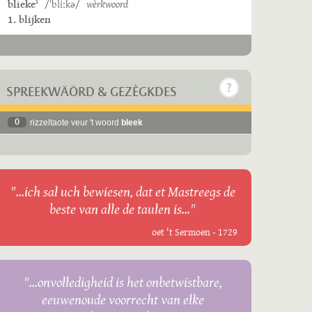
blieke
/ˈbliːkə/
wèrkwoord
1
1. blijken
SPREEKWÄÖRD & GEZÈGKDES
0
rizzeltaote veur 't woord
bleek
"...ich sal uch bewiesen, dat et Mastreegs de
beste van alle de taulen is..."
oet 't Sermoen - 1729
"...onvolledigheid is het onbetwistbare,
eeuwenoude voorrecht van elke