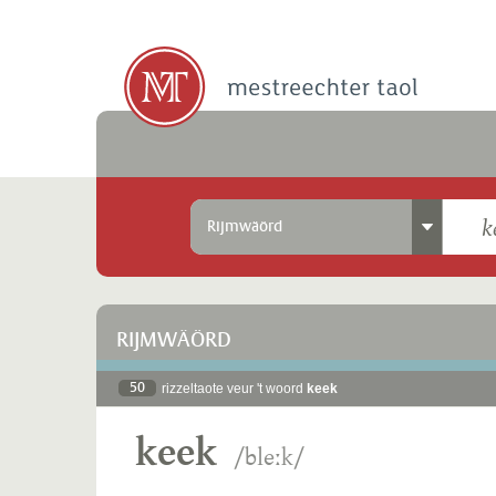
Rijmwäörd
RIJMWÄÖRD
50
rizzeltaote veur 't woord
keek
keek
/bleːk/