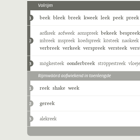
Volrijm
beek
bleek
breek
kweek
leek
peek
preek
1
aofkeek
aofweek
aonspreek
bekeek
bespreek
inbreek
inspreek
koedspreek
kösteek
naokeek
2
verbreek
verkeek
verspreek
versteek
vers
mögkesteek
oonderbreek
ströppestreek
vloej
3
Rijmwäörd aofwiekend in toenlengde
reek
shake
week
1
gereek
2
alekreek
3