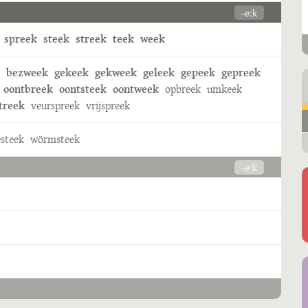
-eːk
spreek
steek
streek
teek
week
bezweek
gekeek
gekweek
geleek
gepeek
gepreek
oontbreek
oontsteek
oontweek
opbreek
umkeek
treek
veurspreek
vrijspreek
esteek
wörmsteek
-eˑk