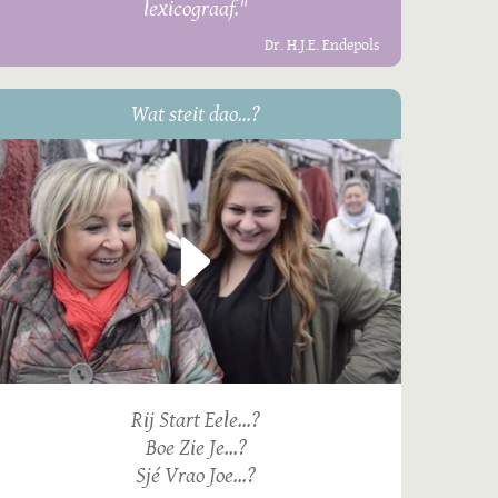
lexicograaf."
Dr. H.J.E. Endepols
Wat steit dao...?
Rij Start Eele...?
Boe Zie Je...?
Sjé Vrao Joe...?