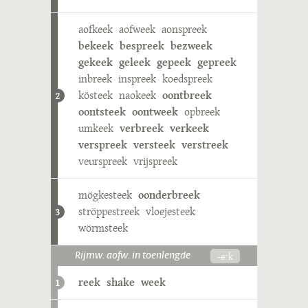
aofkeek
aofweek
aonspreek
bekeek
bespreek
bezweek
gekeek
geleek
gepeek
gepreek
inbreek
inspreek
koedspreek
kösteek
naokeek
oontbreek
2
oontsteek
oontweek
opbreek
umkeek
verbreek
verkeek
verspreek
versteek
verstreek
veurspreek
vrijspreek
mögkesteek
oonderbreek
ströppestreek
vloejesteek
3
wörmsteek
-eˑk
Rijmw. aofw. in toenlengde
reek
shake
week
1