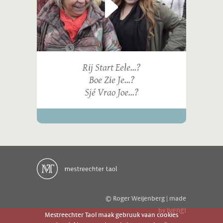
Rij Start Eele...?
Boe Zie Je...?
Sjé Vrao Joe...?
© Roger Weijenberg | made
ivengi
by
Mestreechter Taol maak gebruuk vaan cookies