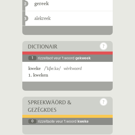
gereek
2
alekreek
3
DICTIONAIR
1
rizzeltaot veur 't woord
gekweek
kweke
/ˈkβeːkə/
wèrkwoord
1. kweken
SPREEKWÄÖRD &
GEZÈGKDES
0
rizzeltaote veur 't woord
kweke