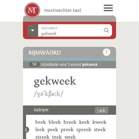
Rijmwäörd
RIJMWÄÖRD
50
rizzeltaote veur 't woord
gekweek
gekweek
/ɣəˈkβeːk/
-eːk
Volrijm
beek
bleek
breek
keek
kweek
leek
peek
preek
spreek
steek
1
streek
teek
week