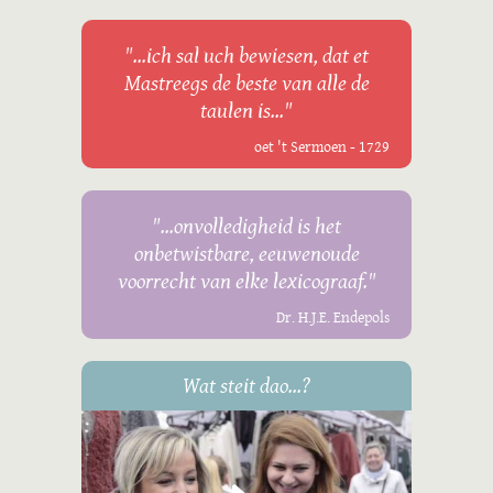
"...ich sal uch bewiesen, dat et
Mastreegs de beste van alle de
taulen is..."
oet 't Sermoen - 1729
"...onvolledigheid is het
onbetwistbare, eeuwenoude
voorrecht van elke lexicograaf."
Dr. H.J.E. Endepols
Wat steit dao...?