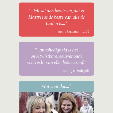
"...ich sal uch bewiesen, dat et
Mastreegs de beste van alle de
taulen is..."
oet 't Sermoen - 1729
"...onvolledigheid is het
onbetwistbare, eeuwenoude
voorrecht van elke lexicograaf."
Dr. H.J.E. Endepols
Wat steit dao...?