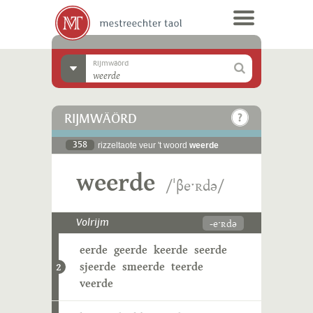
Rijmwäörd
RIJMWÄÖRD
358
rizzeltaote veur 't woord
weerde
weerde
/ˈβeˑʀdə/
-eˑʀdə
Volrijm
eerde
geerde
keerde
seerde
sjeerde
smeerde
teerde
2
veerde