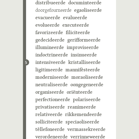
distribueerde
documinteerde
doorgefourneerde
egaoliseerde
evacueerde
evalueerde
evolueerde
executeerde
favorizeerde
filiciteerde
gedecideerde
gerifformeerde
illumineerde
improviseerde
indoctrineerde
insinueerde
intensiveerde
kristalliseerde
5
ligitimeerde
mannifèsteerde
moderniseerde
moraoliseerde
neutraliseerde
oongegeneerde
organiseerde
oriënteerde
perfectioneerde
polariseerde
privatiseerde
reanimeerde
relativeerde
rikkemendeerde
solliciteerde
speciaoliseerde
tèllefoneerde
vermassekreerde
verordeneerde
verrinneweerde