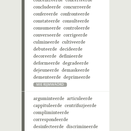
concludeerde
concurreerde
confereerde
confronteerde
constateerde
consulteerde
consumeerde
controleerde
converseerde
corrigeerde
culmineerde
cultiveerde
debuteerde
decideerde
decoreerde
definieerde
deformeerde
degradeerde
dejeuneerde
demaskeerde
dementeerde
deprimeerde
MIE RIJMWÄÖRD
arguminteerde
articuleerde
cappituleerde
centrifuzjeerde
compliminteerde
correspondeerde
desinfecteerde
discrimineerde