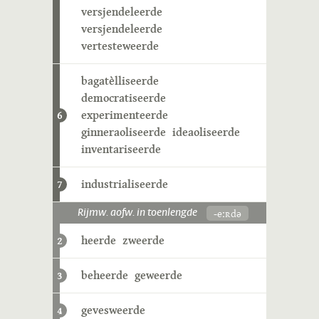
versjendeleerde
versjendeleerde
vertesteweerde
bagatèlliseerde
democratiseerde
experimenteerde
6
ginneraoliseerde
ideaoliseerde
inventariseerde
industrialiseerde
7
-eːʀdə
Rijmw. aofw. in toenlengde
heerde
zweerde
2
beheerde
geweerde
3
gevesweerde
4