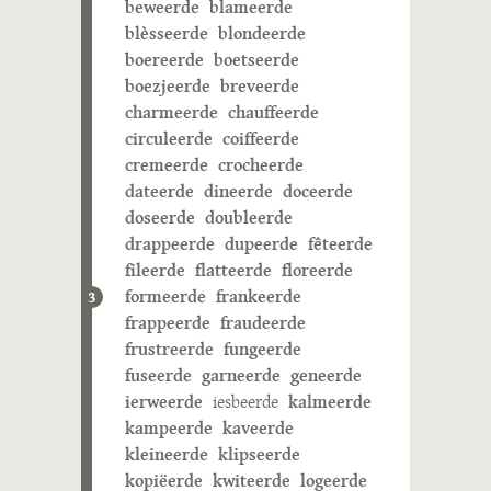
beweerde
blameerde
blèsseerde
blondeerde
boereerde
boetseerde
boezjeerde
breveerde
charmeerde
chauffeerde
circuleerde
coiffeerde
cremeerde
crocheerde
dateerde
dineerde
doceerde
doseerde
doubleerde
drappeerde
dupeerde
fêteerde
fileerde
flatteerde
floreerde
formeerde
frankeerde
3
frappeerde
fraudeerde
frustreerde
fungeerde
fuseerde
garneerde
geneerde
ierweerde
iesbeerde
kalmeerde
kampeerde
kaveerde
kleineerde
klipseerde
kopiëerde
kwiteerde
logeerde