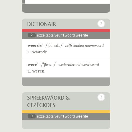
DICTIONAIR
2
rizzeltaote veur 't woord
weerde
weerde
/ˈβeˑʀdə/
zelfstandeg naomwoord
1
1. waarde
were
/ˈβeˑʀə/
wederkierend wèrkwoord
1
1. weren
SPREEKWÄÖRD &
GEZÈGKDES
0
rizzeltaote veur 't woord
weerde