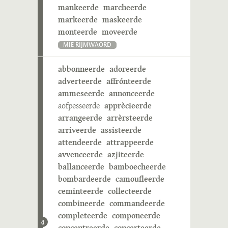
mankeerde
marcheerde
markeerde
maskeerde
monteerde
moveerde
MIE RIJMWÄÖRD
abbonneerde
adoreerde
adverteerde
affrónteerde
ammeseerde
annonceerde
aofpesseerde
apprècieerde
arrangeerde
arrèrsteerde
arriveerde
assisteerde
attendeerde
attrappeerde
avvenceerde
azjiteerde
ballanceerde
bamboecheerde
bombardeerde
camoufleerde
ceminteerde
collecteerde
combineerde
commandeerde
completeerde
componeerde
4
concentreerde
concerteerde