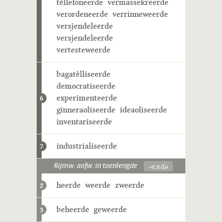
tèllefoneerde
vermassekreerde
verordeneerde
verrinneweerde
versjendeleerde
versjendeleerde
vertesteweerde
bagatèlliseerde
democratiseerde
experimenteerde
6
ginneraoliseerde
ideaoliseerde
inventariseerde
industrialiseerde
7
-eːʀdə
Rijmw. aofw. in toenlengde
heerde
weerde
zweerde
2
beheerde
geweerde
3