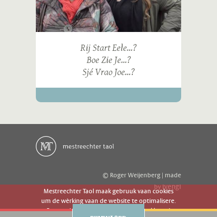
Rij Start Eele...?
Boe Zie Je...?
Sjé Vrao Joe...?
© Roger Weijenberg | made
ivengi
by
Mestreechter Taol maak gebruuk vaan cookies
um de wèrking vaan de website te optimalisere.
Es geer de website gebruuk gaot g'r akkoord