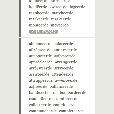
kleineerde
klipseerde
kopiëerde
kwiteerde
logeerde
mankeerde
marcheerde
markeerde
maskeerde
monteerde
moveerde
MIE RIJMWÄÖRD
abbonneerde
adoreerde
affrónteerde
ammeseerde
annonceerde
aofpesseerde
apprècieerde
arrangeerde
arrèrsteerde
arriveerde
assisteerde
attendeerde
attrappeerde
avvenceerde
azjiteerde
ballanceerde
bamboecheerde
bombardeerde
camoufleerde
ceminteerde
collecteerde
combineerde
commandeerde
completeerde