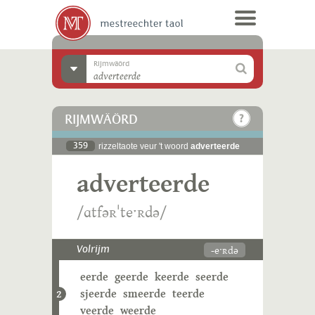
Rijmwäörd
RIJMWÄÖRD
359
rizzeltaote veur 't woord
adverteerde
adverteerde
/ɑtfəʀˈteˑʀdə/
-eˑʀdə
Volrijm
eerde
geerde
keerde
seerde
sjeerde
smeerde
teerde
2
veerde
weerde