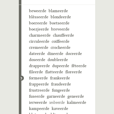
beweerde
blameerde
blèsseerde
blondeerde
boereerde
boetseerde
boezjeerde
breveerde
charmeerde
chauffeerde
circuleerde
coiffeerde
cremeerde
crocheerde
dateerde
dineerde
doceerde
doseerde
doubleerde
drappeerde
dupeerde
fêteerde
fileerde
flatteerde
floreerde
formeerde
frankeerde
3
frappeerde
fraudeerde
frustreerde
fungeerde
fuseerde
garneerde
geneerde
ierweerde
iesbeerde
kalmeerde
kampeerde
kaveerde