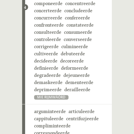
componeerde
concentreerde
4
concerteerde
concludeerde
concurreerde
confereerde
confronteerde
constateerde
consulteerde
consumeerde
controleerde
converseerde
corrigeerde
culmineerde
cultiveerde
debuteerde
decideerde
decoreerde
definieerde
deformeerde
degradeerde
dejeuneerde
demaskeerde
dementeerde
deprimeerde
derailleerde
MIE RIJMWÄÖRD
arguminteerde
articuleerde
cappituleerde
centrifuzjeerde
compliminteerde
correspondeerde