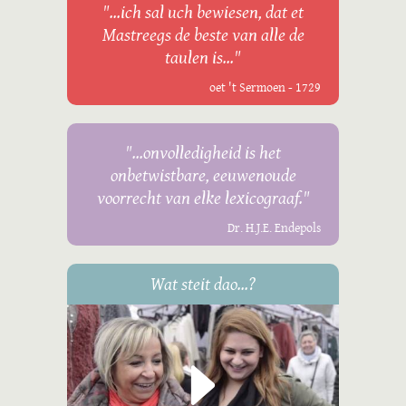
"...ich sal uch bewiesen, dat et
Mastreegs de beste van alle de
taulen is..."
oet 't Sermoen - 1729
"...onvolledigheid is het
onbetwistbare, eeuwenoude
voorrecht van elke lexicograaf."
Dr. H.J.E. Endepols
Wat steit dao...?