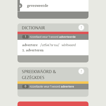
gevesweerde
4
DICTIONAIR
1
rizzeltaot veur 't woord
adverteerde
advertere
/ɑtfəʀˈteˑʀə/
wèrkwoord
1. adverteren
SPREEKWÄÖRD &
GEZÈGKDES
0
rizzeltaote veur 't woord
advertere