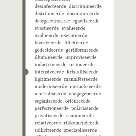
desinfecteerde
discrimineerde
distribueerde
documinteerde
doorgefourneerde
egaoliseerde
evacueerde
evalueerde
evolueerde
executeerde
favorizeerde
filiciteerde
gedecideerde
gerifformeerde
illumineerde
improviseerde
indoctrineerde
insinueerde
intensiveerde
kristalliseerde
5
ligitimeerde
mannifèsteerde
moderniseerde
moraoliseerde
neutraliseerde
oongegeneerde
organiseerde
oriënteerde
perfectioneerde
polariseerde
privatiseerde
reanimeerde
relativeerde
rikkemendeerde
solliciteerde
speciaoliseerde