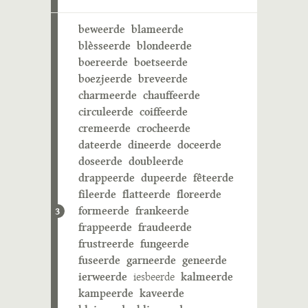
beweerde
blameerde
blèsseerde
blondeerde
boereerde
boetseerde
boezjeerde
breveerde
charmeerde
chauffeerde
circuleerde
coiffeerde
cremeerde
crocheerde
dateerde
dineerde
doceerde
doseerde
doubleerde
drappeerde
dupeerde
fêteerde
fileerde
flatteerde
floreerde
formeerde
frankeerde
3
frappeerde
fraudeerde
frustreerde
fungeerde
fuseerde
garneerde
geneerde
ierweerde
iesbeerde
kalmeerde
kampeerde
kaveerde