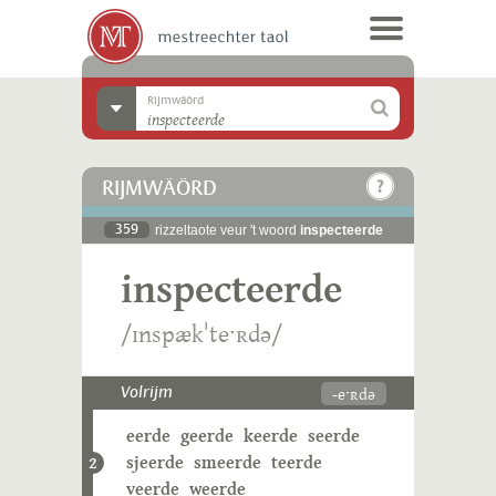
Rijmwäörd
RIJMWÄÖRD
359
rizzeltaote veur 't woord
inspecteerde
inspecteerde
/ɪnspækˈteˑʀdə/
-eˑʀdə
Volrijm
eerde
geerde
keerde
seerde
sjeerde
smeerde
teerde
2
veerde
weerde