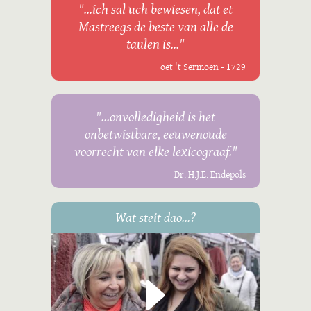
"...ich sal uch bewiesen, dat et
Mastreegs de beste van alle de
taulen is..."
oet 't Sermoen - 1729
"...onvolledigheid is het
onbetwistbare, eeuwenoude
voorrecht van elke lexicograaf."
Dr. H.J.E. Endepols
Wat steit dao...?