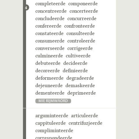
completeerde
componeerde
4
concentreerde
concerteerde
concludeerde
concurreerde
confereerde
confronteerde
constateerde
consulteerde
consumeerde
controleerde
converseerde
corrigeerde
culmineerde
cultiveerde
debuteerde
decideerde
decoreerde
definieerde
deformeerde
degradeerde
dejeuneerde
demaskeerde
dementeerde
deprimeerde
MIE RIJMWÄÖRD
arguminteerde
articuleerde
cappituleerde
centrifuzjeerde
compliminteerde
correspondeerde