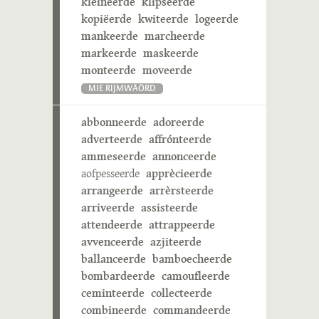
kleineerde
klipseerde
kopiëerde
kwiteerde
logeerde
mankeerde
marcheerde
markeerde
maskeerde
monteerde
moveerde
MIE RIJMWÄÖRD
abbonneerde
adoreerde
adverteerde
affrónteerde
ammeseerde
annonceerde
aofpesseerde
apprècieerde
arrangeerde
arrèrsteerde
arriveerde
assisteerde
attendeerde
attrappeerde
avvenceerde
azjiteerde
ballanceerde
bamboecheerde
bombardeerde
camoufleerde
ceminteerde
collecteerde
combineerde
commandeerde