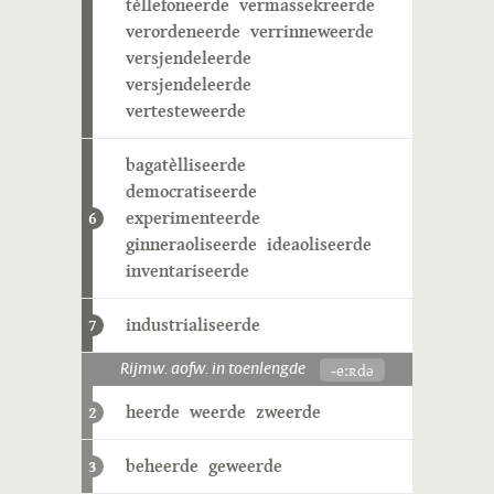
tèllefoneerde
vermassekreerde
verordeneerde
verrinneweerde
versjendeleerde
versjendeleerde
vertesteweerde
bagatèlliseerde
democratiseerde
experimenteerde
6
ginneraoliseerde
ideaoliseerde
inventariseerde
industrialiseerde
7
-eːʀdə
Rijmw. aofw. in toenlengde
heerde
weerde
zweerde
2
beheerde
geweerde
3