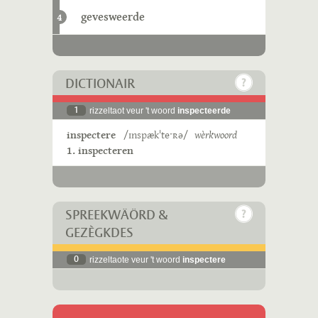
gevesweerde
4
DICTIONAIR
1
rizzeltaot veur 't woord
inspecteerde
inspectere
/ɪnspækˈteˑʀə/
wèrkwoord
1. inspecteren
SPREEKWÄÖRD &
GEZÈGKDES
0
rizzeltaote veur 't woord
inspectere