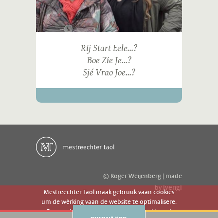
Rij Start Eele...?
Boe Zie Je...?
Sjé Vrao Joe...?
© Roger Weijenberg | made
ivengi
by
Mestreechter Taol maak gebruuk vaan cookies
um de wèrking vaan de website te optimalisere.
Es geer de website gebruuk gaot g'r akkoord