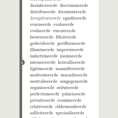
desinfecteerde
discrimineerde
distribueerde
documinteerde
doorgefourneerde
egaoliseerde
evacueerde
evalueerde
evolueerde
executeerde
favorizeerde
filiciteerde
gedecideerde
gerifformeerde
illumineerde
improviseerde
indoctrineerde
insinueerde
intensiveerde
kristalliseerde
5
ligitimeerde
mannifèsteerde
moderniseerde
moraoliseerde
neutraliseerde
oongegeneerde
organiseerde
oriënteerde
perfectioneerde
polariseerde
privatiseerde
reanimeerde
relativeerde
rikkemendeerde
solliciteerde
speciaoliseerde