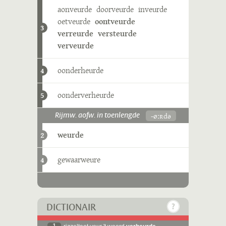
aonveurde
doorveurde
inveurde
oetveurde
oontveurde
3
verreurde
versteurde
verveurde
oonderheurde
4
oonderverheurde
5
-øːʀdə
Rijmw. aofw. in toenlengde
weurde
2
gewaarweure
4
DICTIONAIR