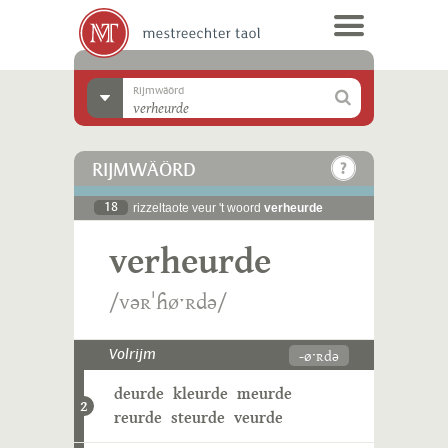
Rijmwäörd
RIJMWÄÖRD
18
rizzeltaote veur 't woord
verheurde
verheurde
/vəʀˈɦøˑʀdə/
-øˑʀdə
Volrijm
deurde
kleurde
meurde
2
reurde
steurde
veurde