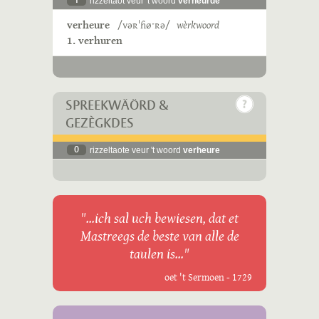
1
rizzeltaot veur 't woord
verheurde
verheure
/vəʀˈɦøˑʀə/
wèrkwoord
1. verhuren
SPREEKWÄÖRD &
GEZÈGKDES
0
rizzeltaote veur 't woord
verheure
"...ich sal uch bewiesen, dat et
Mastreegs de beste van alle de
taulen is..."
oet 't Sermoen - 1729