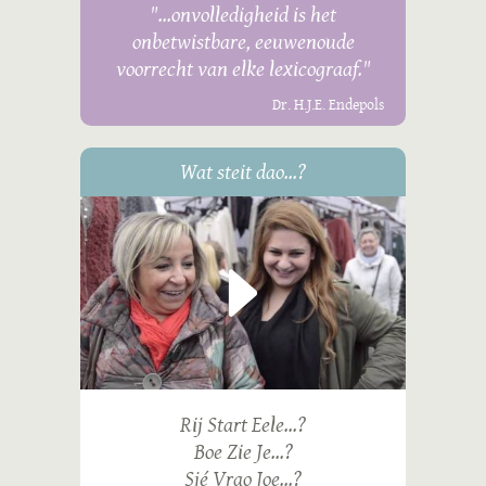
"...onvolledigheid is het
onbetwistbare, eeuwenoude
voorrecht van elke lexicograaf."
Dr. H.J.E. Endepols
Wat steit dao...?
Rij Start Eele...?
Boe Zie Je...?
Sjé Vrao Joe...?