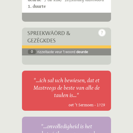
1. duurte
SPREEKWÄÖRD &
GEZÈGKDES
0
rizzeltaote veur 't woord
deurde
"...ich sal uch bewiesen, dat et
Mastreegs de beste van alle de
taulen is..."
oet 't Sermoen - 1729
"...onvolledigheid is het