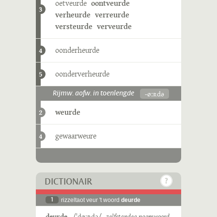
oetveurde
oontveurde
3
verheurde
verreurde
versteurde
verveurde
oonderheurde
4
oonderverheurde
5
-øːʀdə
Rijmw. aofw. in toenlengde
weurde
2
gewaarweure
4
DICTIONAIR
1
rizzeltaot veur 't woord
deurde
deurde
/ˈdøˑʀdə/
zelfstandeg naomwoord