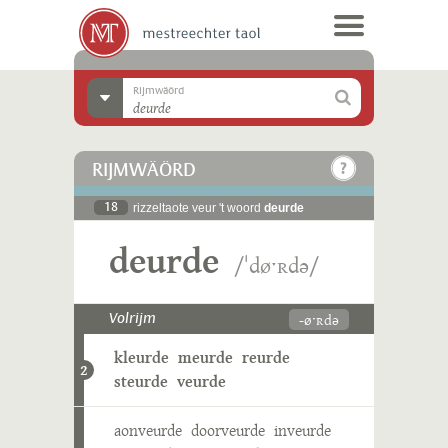
Rijmwäörd
RIJMWÄÖRD
18
rizzeltaote veur 't woord
deurde
deurde
/ˈdøˑʀdə/
-øˑʀdə
Volrijm
kleurde
meurde
reurde
2
steurde
veurde
aonveurde
doorveurde
inveurde