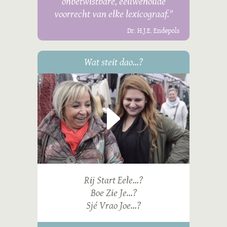
onbetwistbare, eeuwenoude
voorrecht van elke lexicograaf."
Dr. H.J.E. Endepols
Wat steit dao...?
Rij Start Eele...?
Boe Zie Je...?
Sjé Vrao Joe...?