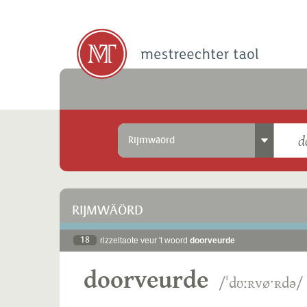
Rijmwäörd
RIJMWÄÖRD
18
rizzeltaote veur 't woord
doorveurde
doorveurde
/ˈdʊːʀvøˑʀdə/