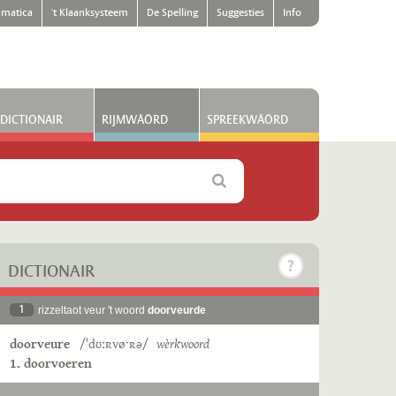
matica
't Klaanksysteem
De Spelling
Suggesties
Info
DICTIONAIR
RIJMWÄÖRD
SPREEKWÄÖRD
DICTIONAIR
1
rizzeltaot veur 't woord
doorveurde
doorveure
/ˈdʊːʀvøˑʀə/
wèrkwoord
1. doorvoeren