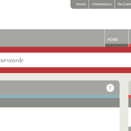
Home
't Mestreechs
De Gram
HOME