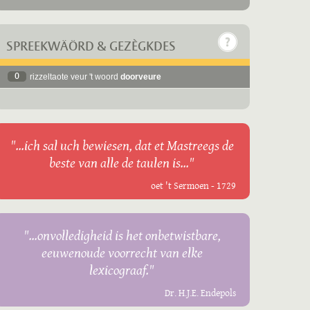
SPREEKWÄÖRD & GEZÈGKDES
0
rizzeltaote veur 't woord
doorveure
"...ich sal uch bewiesen, dat et Mastreegs de
beste van alle de taulen is..."
oet 't Sermoen - 1729
"...onvolledigheid is het onbetwistbare,
eeuwenoude voorrecht van elke
lexicograaf."
Dr. H.J.E. Endepols