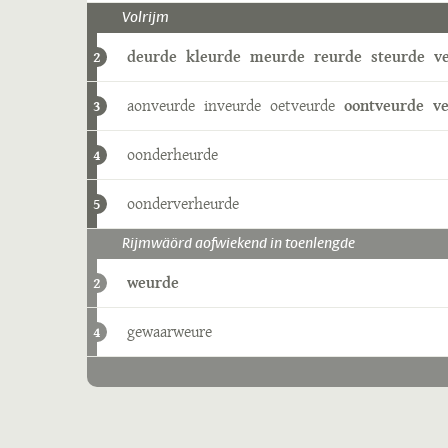
Volrijm
deurde
kleurde
meurde
reurde
steurde
v
2
aonveurde
inveurde
oetveurde
oontveurde
v
3
oonderheurde
4
oonderverheurde
5
Rijmwäörd aofwiekend in toenlengde
weurde
2
gewaarweure
4