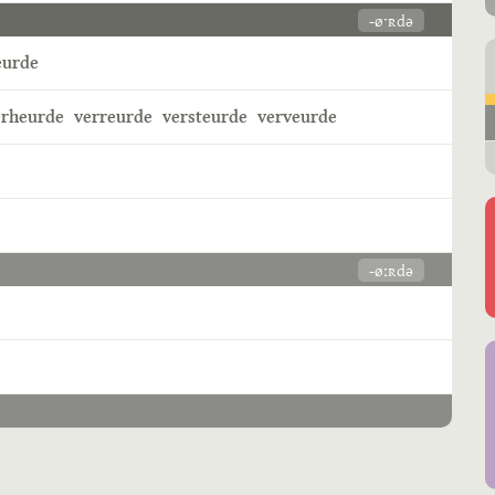
-øˑʀdə
eurde
erheurde
verreurde
versteurde
verveurde
-øːʀdə