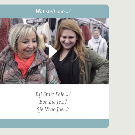
Wat steit dao...?
Rij Start Eele...?
Boe Zie Je...?
Sjé Vrao Joe...?