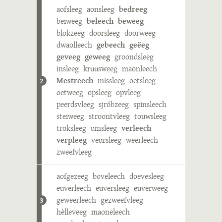
aofsleeg
aonsleeg
bedreeg
beiweeg
beleech
beweeg
blokzeeg
doorsleeg
doorweeg
dwaolleech
gebeech
geëeg
geveeg
geweeg
groondsleeg
insleeg
kruusweeg
maonleech
Mestreech
missleeg
oetsleeg
2
oetweeg
opsleeg
opvleeg
peerdsvleeg
sjróbzeeg
spinsleech
steiweeg
stroontvleeg
touwsleeg
tröksleeg
umsleeg
verleech
verpleeg
veursleeg
weerleech
zweefvleeg
aofgezeeg
boveleech
doevesleeg
euverleech
euversleeg
euverweeg
geweerleech
gezweefvleeg
3
hèlleveeg
maoneleech