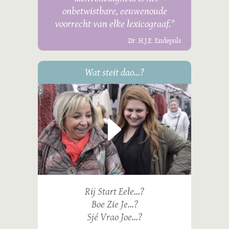
onbetwistbare, eeuwenoude
voorrecht van elke lexicograaf."
Dr. H.J.E. Endepols
Wat steit dao...?
Rij Start Eele...?
Boe Zie Je...?
Sjé Vrao Joe...?