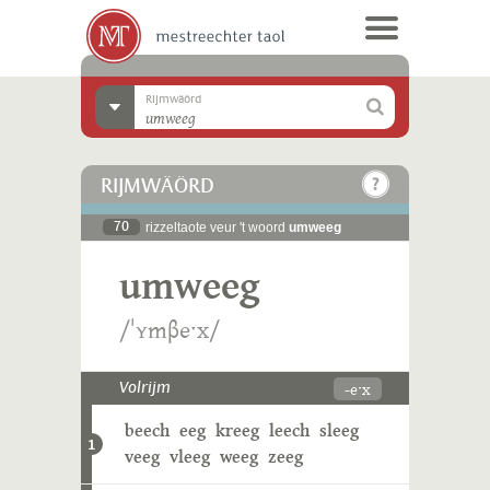
Rijmwäörd
RIJMWÄÖRD
70
rizzeltaote veur 't woord
umweeg
umweeg
/ˈʏmβeˑx/
-eˑx
Volrijm
beech
eeg
kreeg
leech
sleeg
1
veeg
vleeg
weeg
zeeg