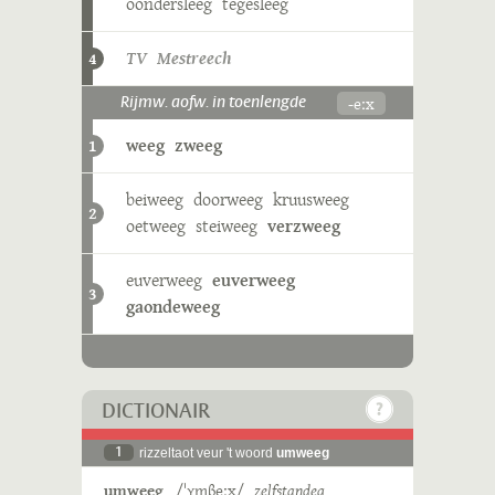
oondersleeg
tegesleeg
TV Mestreech
4
-eːx
Rijmw. aofw. in toenlengde
weeg
zweeg
1
beiweeg
doorweeg
kruusweeg
2
oetweeg
steiweeg
verzweeg
euverweeg
euverweeg
3
gaondeweeg
DICTIONAIR
1
rizzeltaot veur 't woord
umweeg
umweeg
/ˈʏmβeːx/
zelfstandeg