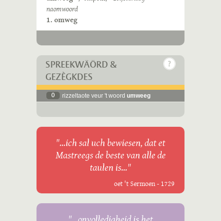
naomwoord
1. omweg
SPREEKWÄÖRD &
GEZÈGKDES
0
rizzeltaote veur 't woord
umweeg
"...ich sal uch bewiesen, dat et
Mastreegs de beste van alle de
taulen is..."
oet 't Sermoen - 1729
"...onvolledigheid is het