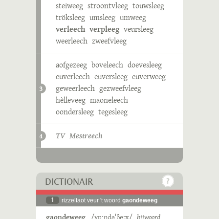
steiweeg
stroontvleeg
touwsleeg
tröksleeg
umsleeg
umweeg
verleech
verpleeg
veursleeg
weerleech
zweefvleeg
aofgezeeg
boveleech
doevesleeg
euverleech
euversleeg
euverweeg
geweerleech
gezweefvleeg
3
hèlleveeg
maoneleech
oondersleeg
tegesleeg
TV Mestreech
4
DICTIONAIR
1
rizzeltaot veur 't woord
gaondeweeg
gaondeweeg
/ɣɒˑndəˈβeːx/
bijwoord