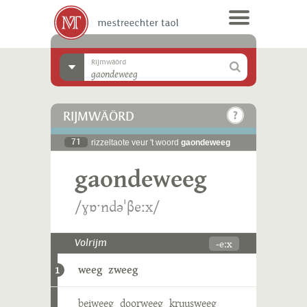
Rijmwäörd
RIJMWÄÖRD
71
rizzeltaote veur 't woord
gaondeweeg
gaondeweeg
/ɣɒˑndəˈβeːx/
-eːx
Volrijm
weeg
zweeg
1
beiweeg
doorweeg
kruusweeg