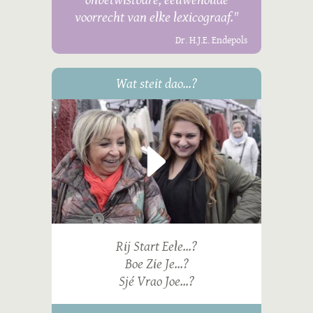
voorrecht van elke lexicograaf."
Dr. H.J.E. Endepols
Wat steit dao...?
Rij Start Eele...?
Boe Zie Je...?
Sjé Vrao Joe...?