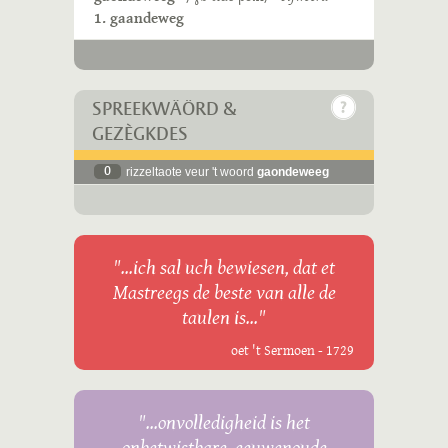
1. gaandeweg
SPREEKWÄÖRD &
GEZÈGKDES
0
rizzeltaote veur 't woord
gaondeweeg
"...ich sal uch bewiesen, dat et
Mastreegs de beste van alle de
taulen is..."
oet 't Sermoen - 1729
"...onvolledigheid is het
onbetwistbare, eeuwenoude