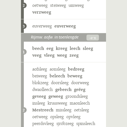
oetweeg
steiweeg
umweeg
2
verzweeg
euverweeg
euverweeg
3
-eˑx
Rijmw. aofw. in toenlengde
beech
eeg
kreeg
leech
sleeg
1
veeg
vleeg
weeg
zeeg
aofsleeg
aonsleeg
bedreeg
beiweeg
beleech
beweeg
blokzeeg
doorsleeg
doorweeg
dwaolleech
gebeech
geëeg
geveeg
geweeg
groondsleeg
insleeg
kruusweeg
maonleech
Mestreech
missleeg
oetsleeg
2
oetweeg
opsleeg
opvleeg
peerdsvleeg
sjróbzeeg
spinsleech