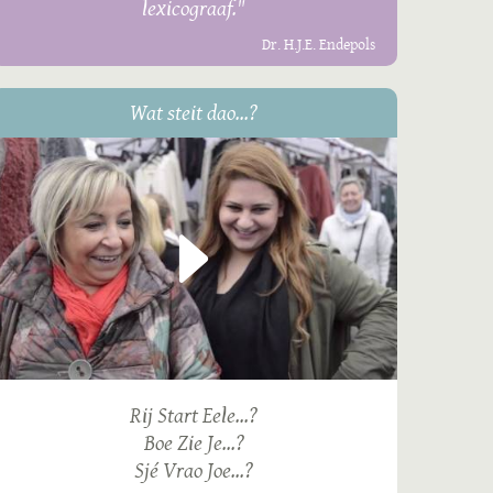
lexicograaf."
Dr. H.J.E. Endepols
Wat steit dao...?
Rij Start Eele...?
Boe Zie Je...?
Sjé Vrao Joe...?