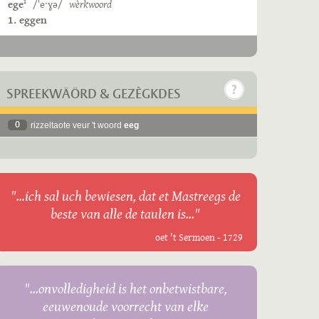
ege
/ˈeˑɣə/
wèrkwoord
1
1. eggen
SPREEKWÄÖRD & GEZÈGKDES
0
rizzeltaote veur 't woord
eeg
"...ich sal uch bewiesen, dat et Mastreegs de
beste van alle de taulen is..."
oet 't Sermoen - 1729
"...onvolledigheid is het onbetwistbare,
eeuwenoude voorrecht van elke