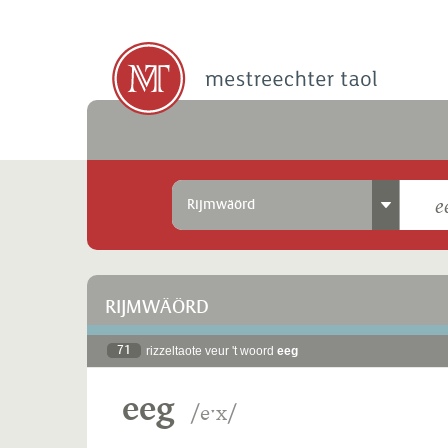
Rijmwäörd
RIJMWÄÖRD
71
rizzeltaote veur 't woord
eeg
eeg
/eˑx/