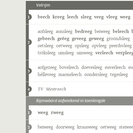
Volrijm
beech
kreeg
leech
sleeg
veeg
vleeg
weeg
1
aofsleeg
aonsleeg
bedreeg
beiweeg
beleech
gebeech
geëeg
geveeg
geweeg
groondsleeg
2
oetsleeg
oetweeg
opsleeg
opvleeg
peerdsvleeg
tröksleeg
umsleeg
umweeg
verleech
verplee
aofgezeeg
boveleech
doevesleeg
euverleech
eu
3
hèlleveeg
maoneleech
oondersleeg
tegesleeg
TV Mestreech
4
Rijmwäörd aofwiekend in toenlengde
weeg
zweeg
1
beiweeg
doorweeg
kruusweeg
oetweeg
steiwe
2