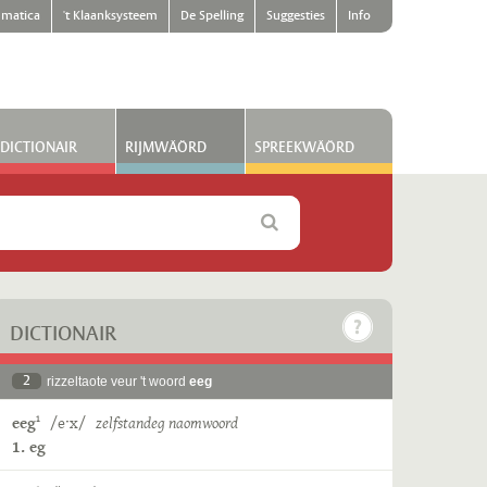
matica
't Klaanksysteem
De Spelling
Suggesties
Info
DICTIONAIR
RIJMWÄÖRD
SPREEKWÄÖRD
DICTIONAIR
2
rizzeltaote veur 't woord
eeg
eeg
/eˑx/
zelfstandeg naomwoord
1
1. eg