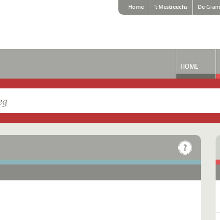
Home
't Mestreechs
De Gram
HOME