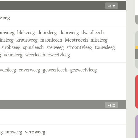
-eˑx
zeeg
beweeg
blokzeeg
doorsleeg
doorweeg
dwaolleech
insleeg
kruusweeg
maonleech
Mestreech
missleeg
sjróbzeeg
spinsleech
steiweeg
stroontvleeg
touwsleeg
g
veursleeg
weerleech
zweefvleeg
versleeg
euverweeg
geweerleech
gezweefvleeg
-eːx
eg
umweeg
verzweeg