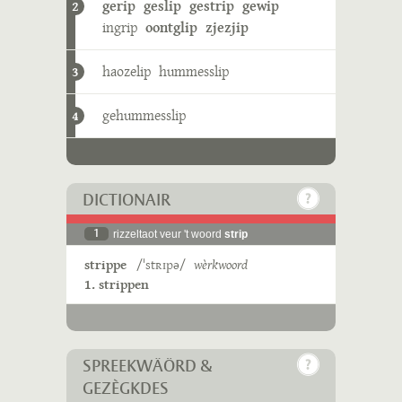
gerip
geslip
gestrip
gewip
2
ingrip
oontglip
zjezjip
haozelip
hummesslip
3
gehummesslip
4
DICTIONAIR
1
rizzeltaot veur 't woord
strip
strippe
/ˈstʀɪpə/
wèrkwoord
1. strippen
SPREEKWÄÖRD &
GEZÈGKDES