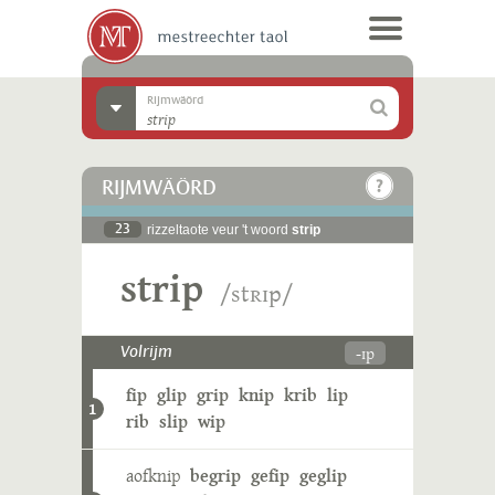
Rijmwäörd
RIJMWÄÖRD
23
rizzeltaote veur 't woord
strip
strip
/stʀɪp/
-ɪp
Volrijm
fip
glip
grip
knip
krib
lip
1
rib
slip
wip
aofknip
begrip
gefip
geglip