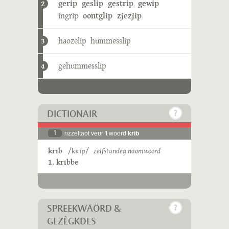
gerip
geslip
gestrip
gewip
2
ingrip
oontglip
zjezjip
haozelip
hummesslip
3
gehummesslip
4
DICTIONAIR
1
rizzeltaot veur 't woord
krib
krib
/kʀɪp/
zelfstandeg naomwoord
1. kribbe
SPREEKWÄÖRD &
GEZÈGKDES