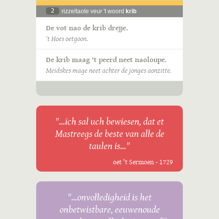
2
rizzeltaote veur 't woord
krib
De vot nao de krib drejje.
‘t Hoes oetgoon.
De krib maag ‘t peerd neet naoloupe.
Meidskes mage neet achter de jonges aonzitte.
"...ich sal uch bewiesen, dat et
Mastreegs de beste van alle de
taulen is..."
oet 't Sermoen - 1729
"...onvolledigheid is het
onbetwistbare, eeuwenoude