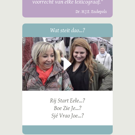
voorrecht van elke lexicograaf."
Dr. H.J.E. Endepols
Wat steit dao...?
Rij Start Eele...?
Boe Zie Je...?
Sjé Vrao Joe...?