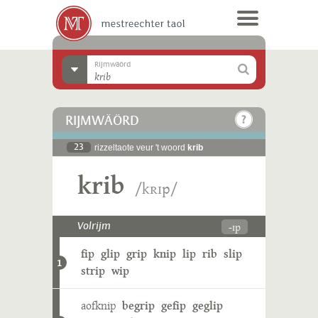
Rijmwäörd
RIJMWÄÖRD
23
rizzeltaote veur 't woord
krib
krib
/kʀɪp/
-ɪp
Volrijm
fip
glip
grip
knip
lip
rib
slip
1
strip
wip
aofknip
begrip
gefip
geglip