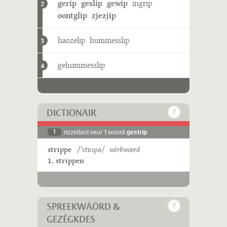
gerip
geslip
gewip
ingrip
2
oontglip
zjezjip
haozelip
hummesslip
3
gehummesslip
4
DICTIONAIR
1
rizzeltaot veur 't woord
gestrip
strippe
/ˈstʀɪpə/
wèrkwoord
1. strippen
SPREEKWÄÖRD &
GEZÈGKDES