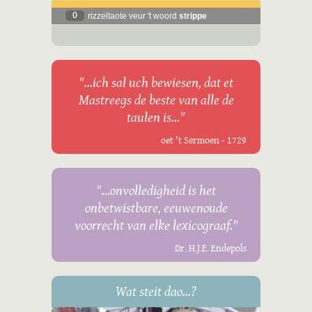
0
rizzeltaote veur 't woord
strippe
"...ich sal uch bewiesen, dat et
Mastreegs de beste van alle de
taulen is..."
oet 't Sermoen - 1729
"...onvolledigheid is het
onbetwistbare, eeuwenoude
voorrecht van elke lexicograaf."
Dr. H.J.E. Endepols
Wat steit dao...?