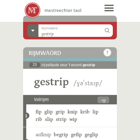
Rijmwäörd
RIJMWÄÖRD
23
rizzeltaote veur 't woord
gestrip
gestrip
/ɣəˈstʀɪp/
-ɪp
Volrijm
fip
glip
grip
knip
krib
lip
1
rib
slip
strip
wip
aofknip
begrip
gefip
geglip