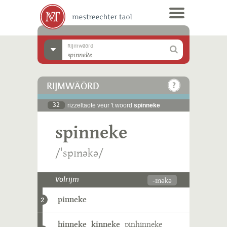
Rijmwäörd
RIJMWÄÖRD
32
rizzeltaote veur 't woord
spinneke
spinneke
/ˈspɪnəkə/
-ɪnəkə
Volrijm
pinneke
2
hinneke
kinneke
pinhinneke