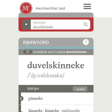
Rijmwäörd
RIJMWÄÖRD
32
rizzeltaote veur 't woord
duvelskinneke
duvelskinneke
/ˈdyːvəlskɪnəkə/
-ɪnəkə
Volrijm
pinneke
2
hinneke
kinneke
pinhinneke