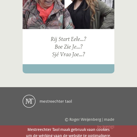
Rij Start Eele...?
Boe Zie Je...?
Sjé Vrao Joe...?
© Roger Weijenberg | made
ivengi
by
Mestreechter Taol maak gebruuk vaan cookies
um de wèrking vaan de website te optimalisere.