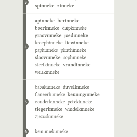
3
spinneke
zinneke
apinneke
berinneke
boerinneke
duipkinneke
graovinneke
joedinneke
kroephinneke
liewinneke
4
papkinneke
plinthinneke
slaovinneke
sophinneke
steefkinneke
vrundinneke
weiskinneke
babakinneke
duvelinneke
flaneerhinneke
keuninginneke
oonderkinneke
petekinneke
5
tiegerinneke
windelkinneke
Zjezuskinneke
kemuniekinneke
6