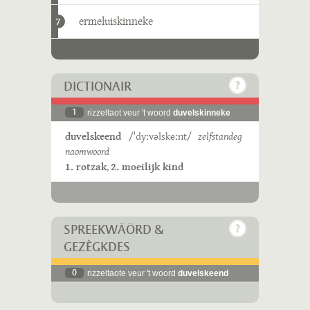
ermeluiskinneke
7
DICTIONAIR
1
rizzeltaot veur 't woord
duvelskinneke
duvelskeend
/ˈdyːvəlskeːnt/
zelfstandeg
naomwoord
1. rotzak
,
2. moeilijk kind
SPREEKWÄÖRD &
GEZÈGKDES
0
rizzeltaote veur 't woord
duvelskeend