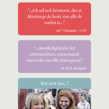
"...ich sal uch bewiesen, dat et
Mastreegs de beste van alle de
taulen is..."
oet 't Sermoen - 1729
"...onvolledigheid is het
onbetwistbare, eeuwenoude
voorrecht van elke lexicograaf."
Dr. H.J.E. Endepols
Wat steit dao...?