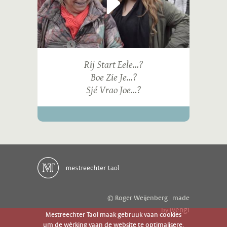
Rij Start Eele...?
Boe Zie Je...?
Sjé Vrao Joe...?
© Roger Weijenberg | made
ivengi
by
Mestreechter Taol maak gebruuk vaan cookies
um de wèrking vaan de website te optimalisere.