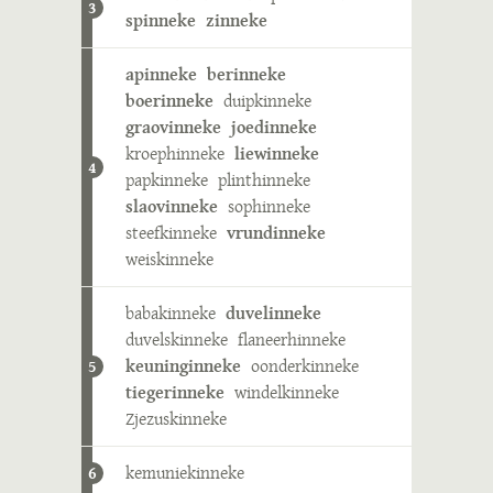
3
spinneke
zinneke
apinneke
berinneke
boerinneke
duipkinneke
graovinneke
joedinneke
kroephinneke
liewinneke
4
papkinneke
plinthinneke
slaovinneke
sophinneke
steefkinneke
vrundinneke
weiskinneke
babakinneke
duvelinneke
duvelskinneke
flaneerhinneke
keuninginneke
oonderkinneke
5
tiegerinneke
windelkinneke
Zjezuskinneke
kemuniekinneke
6