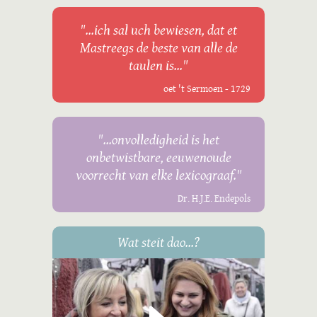
"...ich sal uch bewiesen, dat et
Mastreegs de beste van alle de
taulen is..."
oet 't Sermoen - 1729
"...onvolledigheid is het
onbetwistbare, eeuwenoude
voorrecht van elke lexicograaf."
Dr. H.J.E. Endepols
Wat steit dao...?