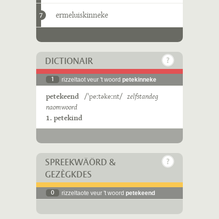
ermeluiskinneke
7
DICTIONAIR
1
rizzeltaot veur 't woord
petekinneke
petekeend
/ˈpeːtəkeːnt/
zelfstandeg
naomwoord
1. petekind
SPREEKWÄÖRD &
GEZÈGKDES
0
rizzeltaote veur 't woord
petekeend