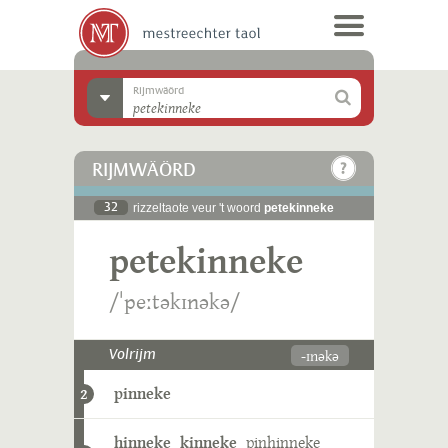
Rijmwäörd
RIJMWÄÖRD
32
rizzeltaote veur 't woord
petekinneke
petekinneke
/ˈpeːtəkɪnəkə/
-ɪnəkə
Volrijm
pinneke
2
hinneke
kinneke
pinhinneke