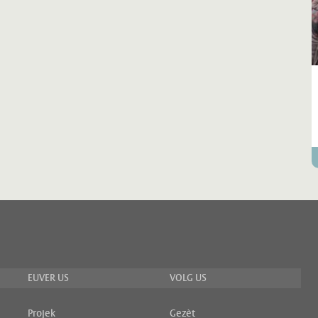
EUVER US
VOLG US
Projek
Gezèt