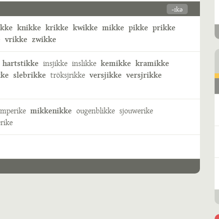
-ɪkə
ikke
knikke
krikke
kwikke
mikke
pikke
prikke
e
vrikke
zwikke
hartstikke
insjikke
inslikke
kemikke
kramikke
kke
slebrikke
tröksjrikke
versjikke
versjrikke
omperike
mikkenikke
ougenblikke
sjouwerike
rike