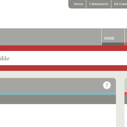
Home
't Mestreechs
De Gram
HOME