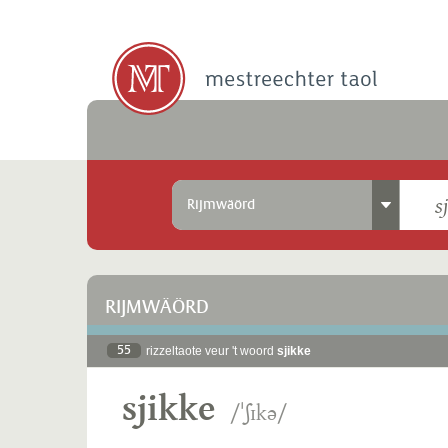
Rijmwäörd
RIJMWÄÖRD
55
rizzeltaote veur 't woord
sjikke
sjikke
/ˈʃɪkə/