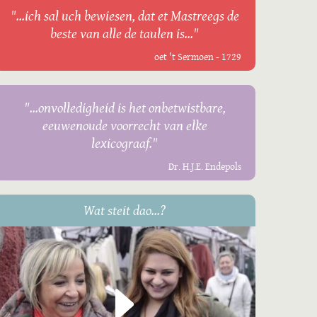
"...ich sal uch bewiesen, dat et Mastreegs de
beste van alle de taulen is..."
oet 't Sermoen - 1729
"...onvolledigheid is het onbetwistbare,
eeuwenoude voorrecht van elke
lexicograaf."
Dr. H.J.E. Endepols
Wat steit dao...?