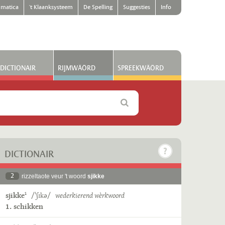
matica
't Klaanksysteem
De Spelling
Suggesties
Info
DICTIONAIR
RIJMWÄÖRD
SPREEKWÄÖRD
DICTIONAIR
2
rizzeltaote veur 't woord
sjikke
sjikke
/ˈʃɪkə/
wederkierend wèrkwoord
1
1. schikken