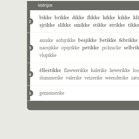
Volrijm
bikke
brikke
dikke
flikke
hikke
kikke
kl
2
sjrikke
slikke
smikke
stikke
strikke
tikk
annike
aofsjrikke
besjikke
betikke
febrikke
naosjikke
opsjrikke
petikke
picknicke
selbri
3
vlupikke
èllestikke
flawwerikke
kalerike
liewerikke
lo
4
slummerike
valerike
veizerike
weenderike
zate
gemeinerike
5