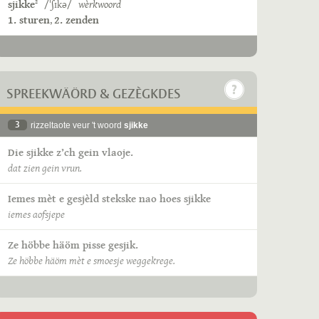
sjikke
/ˈʃɪkə/
wèrkwoord
2
1. sturen
,
2. zenden
SPREEKWÄÖRD & GEZÈGKDES
3
rizzeltaote veur 't woord
sjikke
Die sjikke z’ch gein vlaoje.
dat zien gein vrun.
Iemes mèt e gesjèld stekske nao hoes sjikke
iemes aofsjepe
Ze höbbe häöm pisse gesjik.
Ze höbbe häöm mèt e smoesje weggekrege.