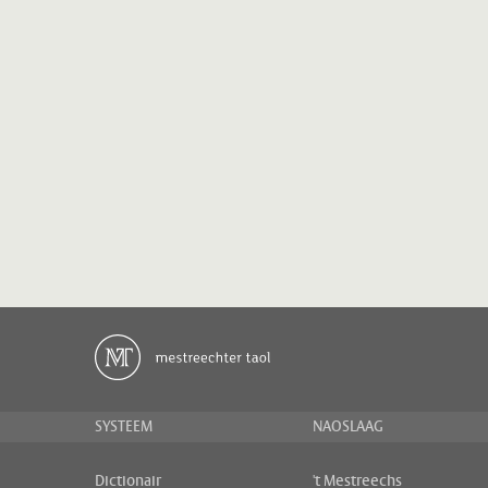
SYSTEEM
NAOSLAAG
Dictionair
't Mestreechs