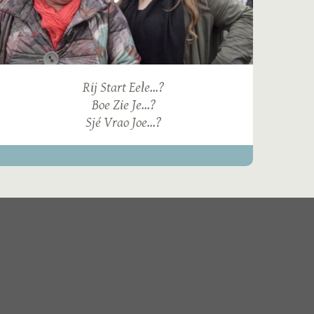
Rij Start Eele...?
Boe Zie Je...?
Sjé Vrao Joe...?