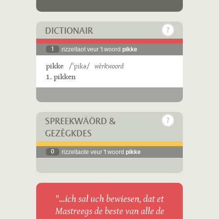
DICTIONAIR
1
rizzeltaot veur 't woord
pikke
pikke
/ˈpɪkə/
wèrkwoord
1. pikken
SPREEKWÄÖRD &
GEZÈGKDES
0
rizzeltaote veur 't woord
pikke
"...ich sal uch bewiesen, dat et
Mastreegs de beste van alle de