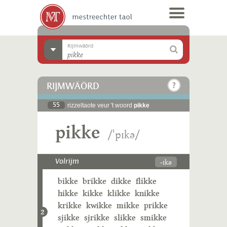
Rijmwäörd
RIJMWÄÖRD
55
rizzeltaote veur 't woord
pikke
pikke
/ˈpɪkə/
-ɪkə
Volrijm
bikke
brikke
dikke
flikke
hikke
kikke
klikke
knikke
krikke
kwikke
mikke
prikke
2
sjikke
sjrikke
slikke
smikke