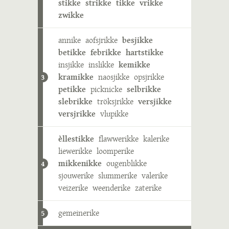
stikke
strikke
tikke
vrikke
zwikke
annike
aofsjrikke
besjikke
betikke
febrikke
hartstikke
insjikke
inslikke
kemikke
kramikke
naosjikke
opsjrikke
3
petikke
picknicke
selbrikke
slebrikke
tröksjrikke
versjikke
versjrikke
vlupikke
èllestikke
flawwerikke
kalerike
liewerikke
loomperike
mikkenikke
ougenblikke
4
sjouwerike
slummerike
valerike
veizerike
weenderike
zaterike
gemeinerike
5