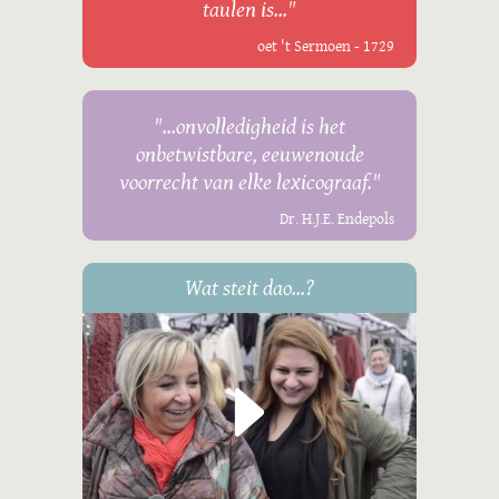
taulen is..."
oet 't Sermoen - 1729
"...onvolledigheid is het
onbetwistbare, eeuwenoude
voorrecht van elke lexicograaf."
Dr. H.J.E. Endepols
Wat steit dao...?