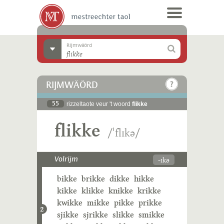
Rijmwäörd
RIJMWÄÖRD
55
rizzeltaote veur 't woord
flikke
flikke
/ˈflɪkə/
-ɪkə
Volrijm
bikke
brikke
dikke
hikke
kikke
klikke
knikke
krikke
kwikke
mikke
pikke
prikke
2
sjikke
sjrikke
slikke
smikke