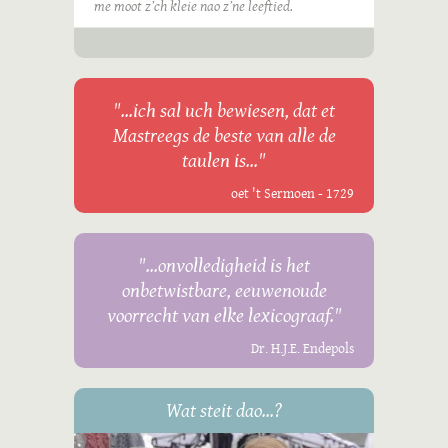
me moot z’ch kleie nao z’ne leeftied.
"...ich sal uch bewiesen, dat et
Mastreegs de beste van alle de
taulen is..."
oet 't Sermoen - 1729
"...onvolledigheid is het
onbetwistbare, eeuwenoude
voorrecht van elke lexicograaf."
Dr. H.J.E. Endepols
Wat steit dao...?