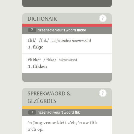
DICTIONAIR
2
rizzeltaote veur 't woord
flikke
flik
/flɪk/
zelfstandeg naomwoord
1
1. flikje
flikke
/ˈflɪkə/
wèrkwoord
1
1. flikken
SPREEKWÄÖRD &
GEZÈGKDES
1
rizzeltaot veur 't woord
flik
‘n Jong vrouw kleit z’ch, ‘n aw flik
z’ch op.