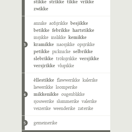
stikke
strikke
tikke
vrikke
zwikke
annike
aofsjrikke
besjikke
betikke
febrikke
hartstikke
insjikke
inslikke
kemikke
kramikke
naosjikke
opsjrikke
3
petikke
picknicke
selbrikke
slebrikke
tröksjrikke
versjikke
versjrikke
vlupikke
èllestikke
flawwerikke
kalerike
liewerikke
loomperike
mikkenikke
ougenblikke
4
sjouwerike
slummerike
valerike
veizerike
weenderike
zaterike
gemeinerike
5